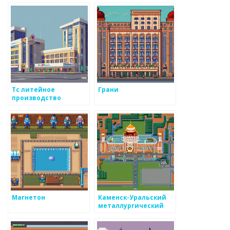
Тс литейное
Грани
производство
Магнетон
Каменск-Уральский
металлургический
завод