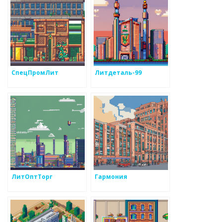
СпецПромЛит
Литдеталь-99
ЛитОптТорг
Гармония