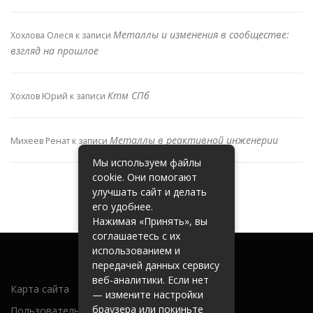
Металлы и изменения в сообществе:
Хохлова Олеся
к записи
взгляд на прошлое
Ктм СПб
Хохлов Юрий
к записи
Металлы в реактивной инженерии
Михеев Ренат
к записи
Мы используем файлы
cookie. Они помогают
улучшать сайт и делать
его удобнее.
Нажимая «Принять», вы
соглашаетесь с их
использованием и
передачей данных сервису
веб-аналитики. Если нет
Карта сайта
— измените настройки
браузера или покиньте
Пользовательское соглашение