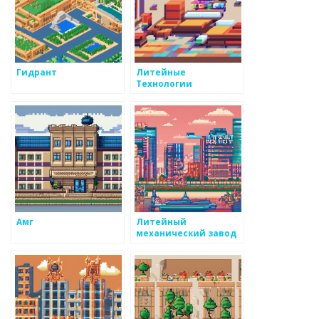
Гидрант
Литейные
Технологии
Амг
Литейный
механический завод