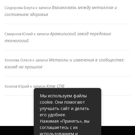
Взаимосвязь между металлом и
Сидорова Берта
к записи
состоянием здоровья
Арамильский завод передовых
Смирнов Юлий
к записи
технологий
Металлы и изменения в сообществе:
Хохлова Олеся
к записи
взгляд на прошлое
Ктм СПб
Хохлов Юрий
к записи
Мы используем файлы
cookie. Они помогают
улучшать сайт и делать
его удобнее.
Нажимая «Принять», вы
соглашаетесь с их
использованием и