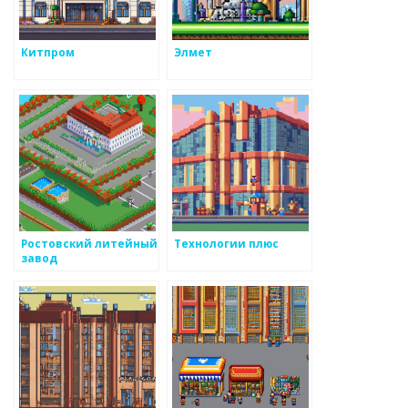
Китпром
Элмет
Ростовский литейный
Технологии плюс
завод