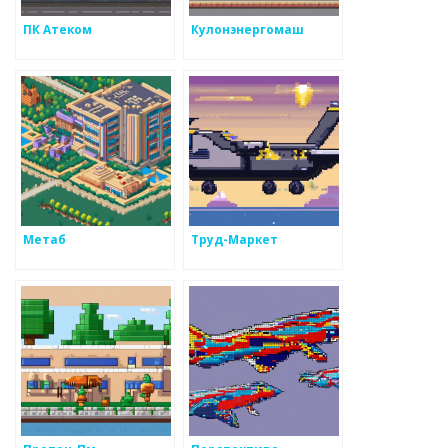
ПК Атеком
Кулонэнергомаш
Метаб
Труд-Маркет