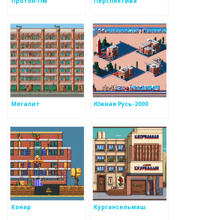
Протон-Пм
Перспектива
Мегалит
Южная Русь-2000
Конар
Кургансельмаш