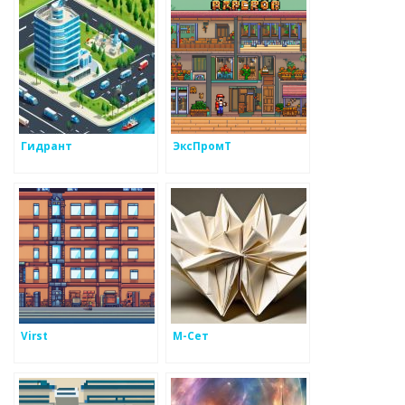
Гидрант
ЭксПромТ
Virst
М-Сет