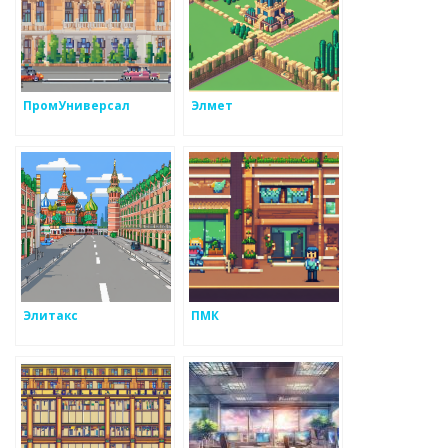
ПромУниверсал
Элмет
Элитакс
ПМК