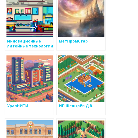
Инновационные
МетПромСтар
литейные технологии
УралНИТИ
ИП Шевырёв Д.В.