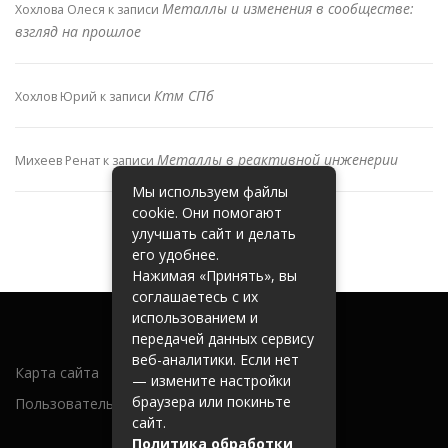
Металлы и изменения в сообществе:
Хохлова Олеся
к записи
взгляд на прошлое
Ктм СПб
Хохлов Юрий
к записи
Металлы в реактивной инженерии
Михеев Ренат
к записи
Мы используем файлы
cookie. Они помогают
улучшать сайт и делать
его удобнее.
Нажимая «Принять», вы
соглашаетесь с их
использованием и
передачей данных сервису
веб-аналитики. Если нет
Карта сайта
— измените настройки
браузера или покиньте
Пользовательское соглашение
сайт.
Политика обработки