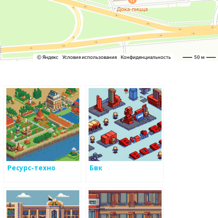
Ресурс-техно
Бвк