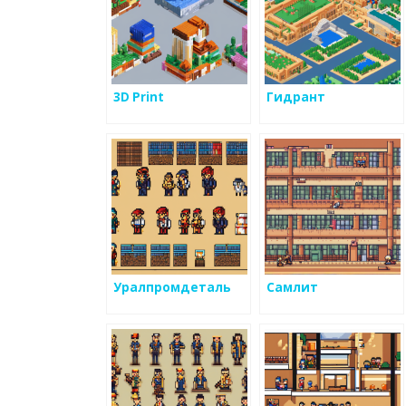
3D Print
Гидрант
Уралпромдеталь
Самлит