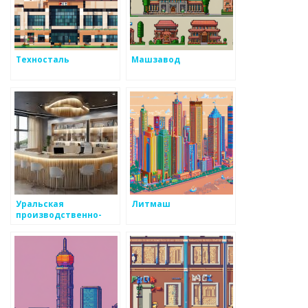
Техносталь
Машзавод
Уральская
Литмаш
производственно-
литейная компания