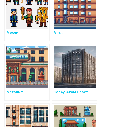
Мехлит
Virst
Мегалит
Завод Атом Пласт