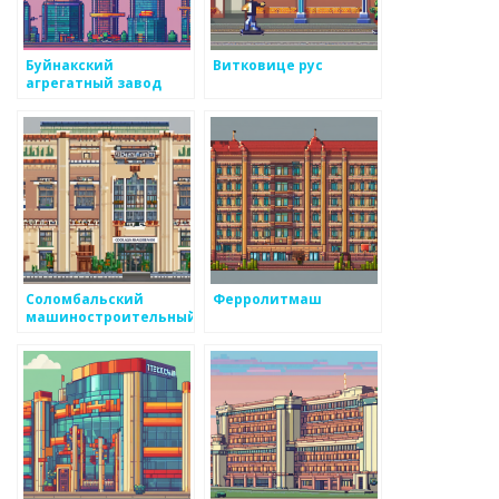
Буйнакский
Витковице рус
агрегатный завод
Соломбальский
Ферролитмаш
машиностроительный
завод