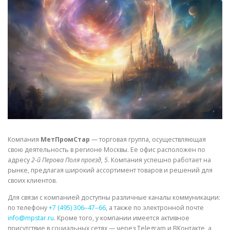
СВОЙСТВА МЕТАЛЛОВ
СОРТА МЕТАЛЛОВ
СТАТЬИ
Компания
МетПромСтар
— торговая группа, осуществляющая
свою деятельность в регионе Москвы. Ее офис расположен по
адресу
2-й Перова Поля проезд, 5
. Компания успешно работает на
рынке, предлагая широкий ассортимент товаров и решений для
своих клиентов.
Для связи с компанией доступны различные каналы коммуникации:
по телефону
+7 (495) 306‒47‒66
, а также по электронной почте
info@mpstar.ru
. Кроме того, у компании имеется активное
присутствие в социальных сетях — через Telegram и ВКонтакте, а