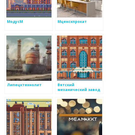
МодусМ
Мценскпрокат
Липецктехнолит
Вятский
механический завод