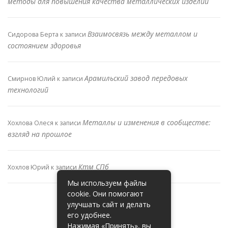
методы для повышения качества металлических изделий
Взаимосвязь между металлом и
Сидорова Берта
к записи
состоянием здоровья
Арамильский завод передовых
Смирнов Юлий
к записи
технологий
Металлы и изменения в сообществе:
Хохлова Олеся
к записи
взгляд на прошлое
Ктм СПб
Хохлов Юрий
к записи
Мы используем файлы
cookie. Они помогают
улучшать сайт и делать
его удобнее.
Нажимая «Принять», вы