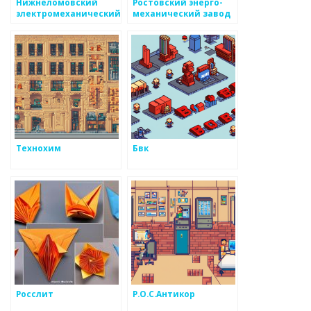
Нижнеломовский
Ростовский энерго-
электромеханический
механический завод
завод
Технохим
Бвк
Росслит
Р.О.С.Антикор