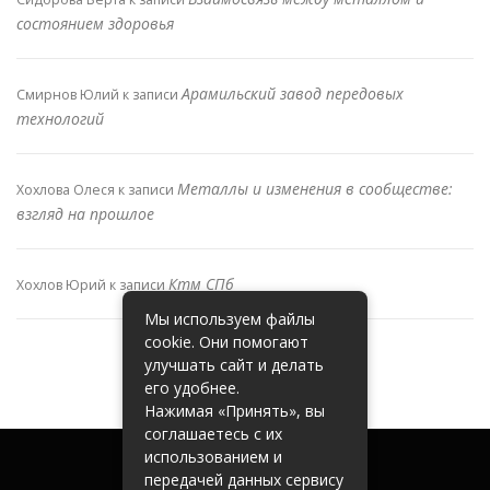
состоянием здоровья
Арамильский завод передовых
Смирнов Юлий
к записи
технологий
Металлы и изменения в сообществе:
Хохлова Олеся
к записи
взгляд на прошлое
Ктм СПб
Хохлов Юрий
к записи
Мы используем файлы
cookie. Они помогают
улучшать сайт и делать
его удобнее.
Нажимая «Принять», вы
соглашаетесь с их
использованием и
передачей данных сервису