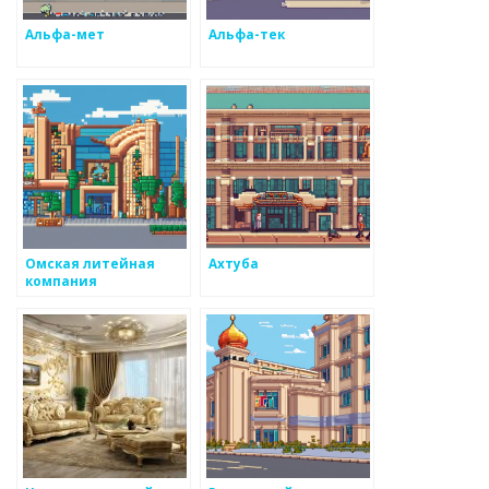
Альфа-мет
Альфа-тек
Омская литейная
Ахтуба
компания