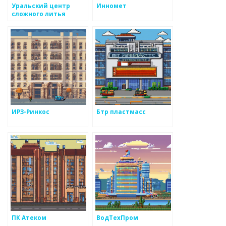
Уральский центр
Инномет
сложного литья
ИРЗ-Ринкос
Бтр пластмасс
ПК Атеком
ВодТехПром