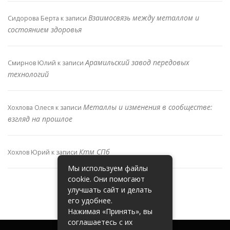
Взаимосвязь между металлом и
Сидорова Берта
к записи
состоянием здоровья
Арамильский завод передовых
Смирнов Юлий
к записи
технологий
Металлы и изменения в сообществе:
Хохлова Олеся
к записи
взгляд на прошлое
Ктм СПб
Хохлов Юрий
к записи
Мы используем файлы
cookie. Они помогают
улучшать сайт и делать
его удобнее.
Нажимая «Принять», вы
соглашаетесь с их