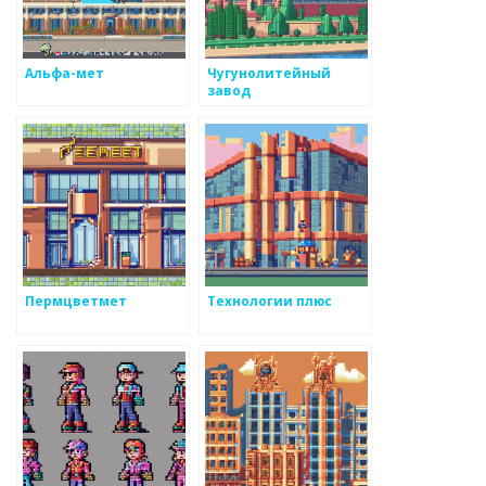
Альфа-мет
Чугунолитейный
завод
Пермцветмет
Технологии плюс