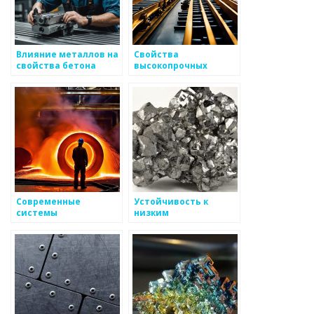
Влияние металлов на
Свойства
свойства бетона
высокопрочных
металлов
Современные
Устойчивость к
системы
низким
термометрии для
температурам
контроля
металлов
температуры
металлов