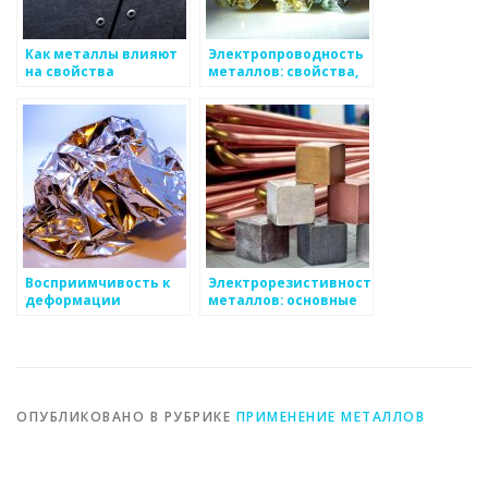
Как металлы влияют
Электропроводность
на свойства
металлов: свойства,
композитных
значение и влияние
материалов
Восприимчивость к
Электрорезистивность
деформации
металлов: основные
металлов
свойства и
применение
ОПУБЛИКОВАНО В РУБРИКЕ
ПРИМЕНЕНИЕ МЕТАЛЛОВ