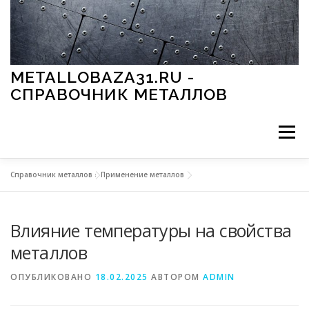
Перейти к содержимому
METALLOBAZA31.RU -
СПРАВОЧНИК МЕТАЛЛОВ
Меню
Справочник металлов
»
Применение металлов
В ПРОМЫШЛЕННОСТИ
В СТРОИТЕЛЬСТВЕ
Влияние температуры на свойства
МЕТАЛЛЫ И ОКРУЖАЮЩАЯ СРЕДА
металлов
ОПУБЛИКОВАНО
18.02.2025
АВТОРОМ
ADMIN
ПРИМЕНЕНИЕ МЕТАЛЛОВ