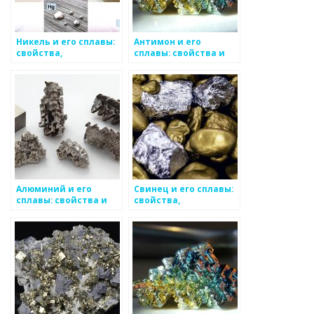
Никель и его сплавы:
Антимон и его
свойства,
сплавы: свойства и
применение,
применение
основные виды
Алюминий и его
Свинец и его сплавы:
сплавы: свойства и
свойства,
применение
применение и
особенности