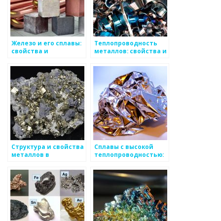
Железо и его сплавы:
Теплопроводность
свойства и
металлов: свойства и
применение
применение
Структура и свойства
Сплавы с высокой
металлов в
теплопроводностью:
промышленности:
свойства и
основные аспекты
применение