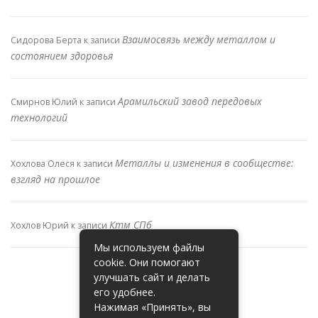
Взаимосвязь между металлом и
Сидорова Берта
к записи
состоянием здоровья
Арамильский завод передовых
Смирнов Юлий
к записи
технологий
Металлы и изменения в сообществе:
Хохлова Олеся
к записи
взгляд на прошлое
Ктм СПб
Хохлов Юрий
к записи
Мы используем файлы
cookie. Они помогают
улучшать сайт и делать
его удобнее.
Нажимая «Принять», вы