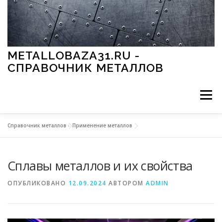
Перейти к содержимому
METALLOBAZA31.RU -
СПРАВОЧНИК МЕТАЛЛОВ
Меню
Справочник металлов
»
Применение металлов
В ПРОМЫШЛЕННОСТИ
В СТРОИТЕЛЬСТВЕ
Сплавы металлов и их свойства
МЕТАЛЛЫ И ОКРУЖАЮЩАЯ СРЕДА
ОПУБЛИКОВАНО
12.09.2024
АВТОРОМ
ADMIN
ПРИМЕНЕНИЕ МЕТАЛЛОВ