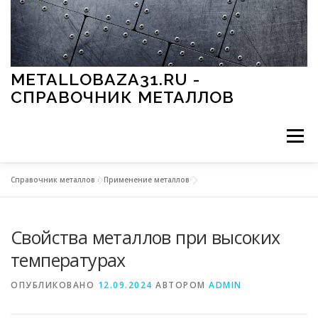
Перейти к содержимому
METALLOBAZA31.RU -
СПРАВОЧНИК МЕТАЛЛОВ
Меню
Справочник металлов
»
Применение металлов
В ПРОМЫШЛЕННОСТИ
В СТРОИТЕЛЬСТВЕ
Свойства металлов при высоких
МЕТАЛЛЫ И ОКРУЖАЮЩАЯ СРЕДА
температурах
ОПУБЛИКОВАНО
12.09.2024
АВТОРОМ
ADMIN
ПРИМЕНЕНИЕ МЕТАЛЛОВ