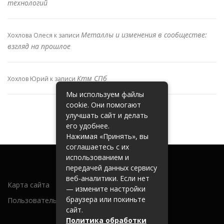
технологий
Металлы и изменения в сообществе:
Хохлова Олеся
к записи
взгляд на прошлое
Ктм СПб
Хохлов Юрий
к записи
Мы используем файлы
cookie. Они помогают
улучшать сайт и делать
его удобнее.
Нажимая «Принять», вы
соглашаетесь с их
использованием и
передачей данных сервису
веб-аналитики. Если нет
Карта сайта
— измените настройки
браузера или покиньте
Пользовательское соглашение
сайт.
Политика обработки