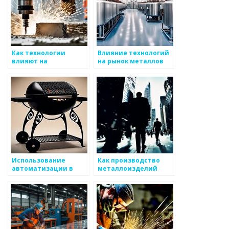
Как технологии
Влияние технологий
влияют на
на рынок металлов
проектирование
металлоизделий
Использование
Как производство
автоматизации в
металлоизделий
производстве
влияет на
металлоизделий
устойчивое развитие