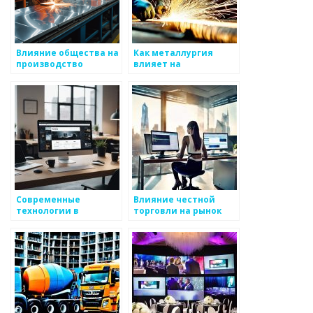
Влияние общества на
Как металлургия
производство
влияет на
металлоизделий
производство
металлоизделий
Современные
Влияние честной
технологии в
торговли на рынок
производстве
металлоизделий
металлоизделий