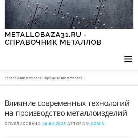
Перейти к содержимому
METALLOBAZA31.RU -
СПРАВОЧНИК МЕТАЛЛОВ
Меню
Справочник металлов
»
Применение металлов
В ПРОМЫШЛЕННОСТИ
В СТРОИТЕЛЬСТВЕ
Влияние современных технологий
МЕТАЛЛЫ И ОКРУЖАЮЩАЯ СРЕДА
на производство металлоизделий
ОПУБЛИКОВАНО
18.02.2025
АВТОРОМ
ADMIN
ПРИМЕНЕНИЕ МЕТАЛЛОВ