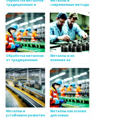
Обработка металлов:
Металлы и
традиционные и
современные методы
современные методы
их использования
Обработка металлов:
Металлы и их
от традиционных
влияние на
методов до 3D-
общественное
печати
мнение
Металлы и
Металлы как основа
устойчивое развитие
для новых