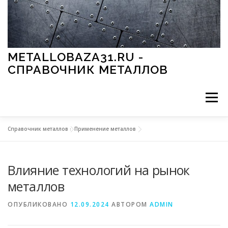
Перейти к содержимому
METALLOBAZA31.RU -
СПРАВОЧНИК МЕТАЛЛОВ
Меню
Справочник металлов
»
Применение металлов
В ПРОМЫШЛЕННОСТИ
В СТРОИТЕЛЬСТВЕ
Влияние технологий на рынок
МЕТАЛЛЫ И ОКРУЖАЮЩАЯ СРЕДА
металлов
ОПУБЛИКОВАНО
12.09.2024
АВТОРОМ
ADMIN
ПРИМЕНЕНИЕ МЕТАЛЛОВ