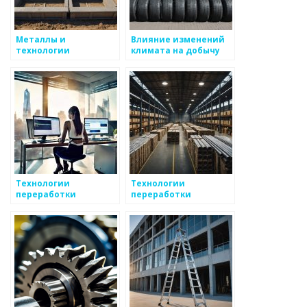
Металлы и
Влияние изменений
технологии
климата на добычу
переработки отходов
металлов
Технологии
Технологии
переработки
переработки
металлов: от руды до
металлов
готового продукта