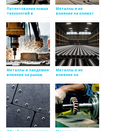
Патентование новых
Металлы и их
технологий в
влияние на климат
металлургии
Металлы и пандемия:
Металлы и их
влияние на рынки
влияние на
окружающую среду