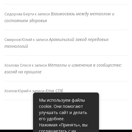
Взаимосвязь между металлом и
Сидорова Берта
к записи
состоянием здоровья
Арамильский завод передовых
Смирнов Юлий
к записи
технологий
Металлы и изменения в сообществе:
Хохлова Олеся
к записи
взгляд на прошлое
Ктм СПб
Хохлов Юрий
к записи
Мы используем файлы
cookie. Они помогают
улучшать сайт и делать
его удобнее.
Нажимая «Принять», вы
соглашаетесь с их