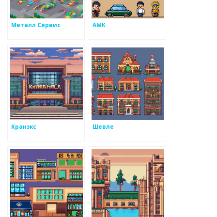
Металл Сервис
АМК
Кранэкс
Шевле