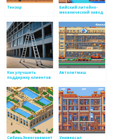
Тензор
Бийский литейно-
механический завод
Как улучшить
Автолитмаш
поддержку клиентов
в бизнесе по
металоизделиям
СибирьЭнергоремонт
Универсал