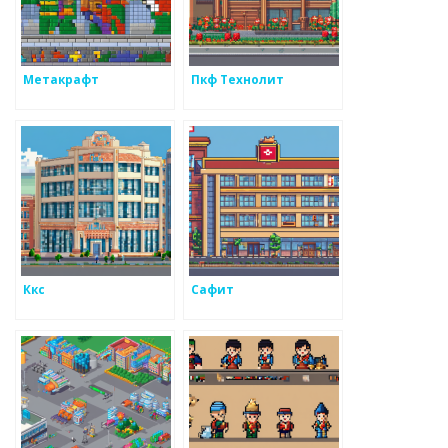
Метакрафт
Пкф Технолит
Ккс
Сафит