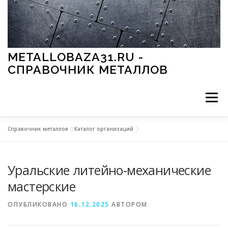
Перейти к содержимому
METALLOBAZA31.RU -
СПРАВОЧНИК МЕТАЛЛОВ
Меню
Справочник металлов
»
Каталог организаций
В ПРОМЫШЛЕННОСТИ
В СТРОИТЕЛЬСТВЕ
Уральские литейно-механические
МЕТАЛЛЫ И ОКРУЖАЮЩАЯ СРЕДА
мастерские
ОПУБЛИКОВАНО
16.12.2025
АВТОРОМ
ПРИМЕНЕНИЕ МЕТАЛЛОВ