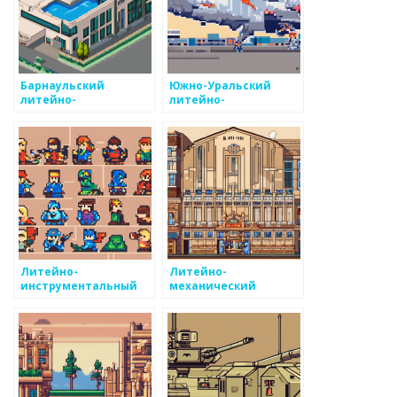
Барнаульский
Южно-Уральский
литейно-
литейно-
механический завод
механический завод
Литейно-
Литейно-
инструментальный
механический
завод
комплекс
Конструктор