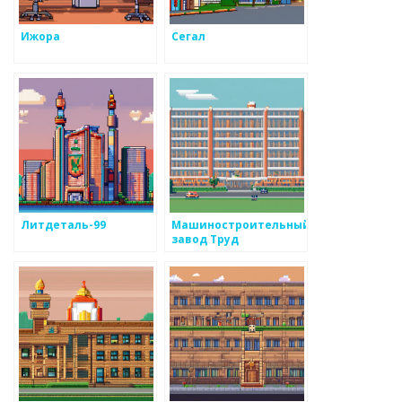
Ижора
Сегал
Литдеталь-99
Машиностроительный
завод Труд