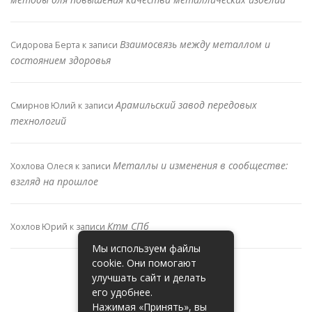
Взаимосвязь между металлом и
Сидорова Берта
к записи
состоянием здоровья
Арамильский завод передовых
Смирнов Юлий
к записи
технологий
Металлы и изменения в сообществе:
Хохлова Олеся
к записи
взгляд на прошлое
Ктм СПб
Хохлов Юрий
к записи
Мы используем файлы
cookie. Они помогают
улучшать сайт и делать
его удобнее.
Нажимая «Принять», вы