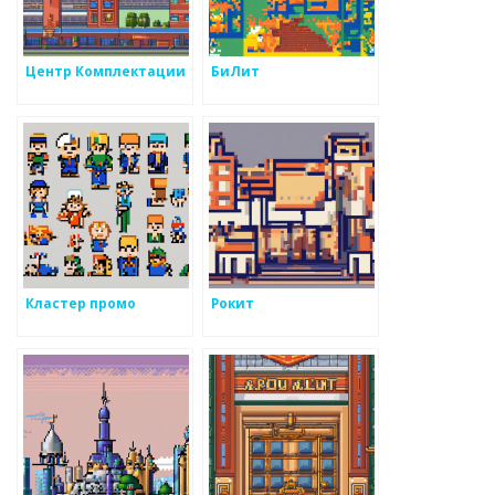
Центр Комплектации
БиЛит
Кластер промо
Рокит