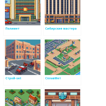
Полимет
Сибирские мастера
Строй-set
СплавМет