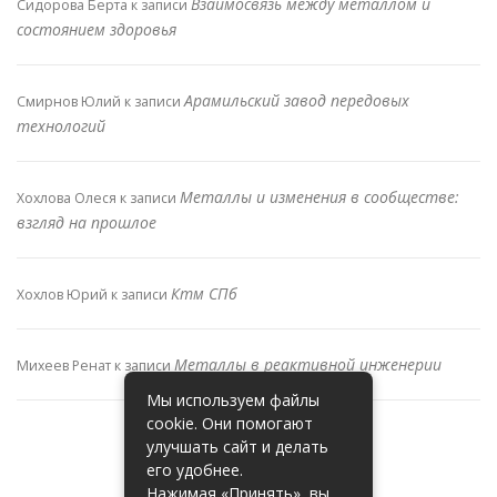
Взаимосвязь между металлом и
Сидорова Берта
к записи
состоянием здоровья
Арамильский завод передовых
Смирнов Юлий
к записи
технологий
Металлы и изменения в сообществе:
Хохлова Олеся
к записи
взгляд на прошлое
Ктм СПб
Хохлов Юрий
к записи
Металлы в реактивной инженерии
Михеев Ренат
к записи
Мы используем файлы
cookie. Они помогают
улучшать сайт и делать
его удобнее.
Нажимая «Принять», вы