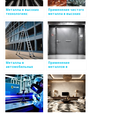
Металлы в высоких
Применение чистого
технологиях:
металла в высоких
применение и
технологиях
перспективы
Металлы в
Применение
автомобильных
металлов в
системах управления
производственных
системах