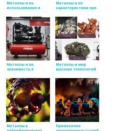
Металлы и их
Металлы и их
использование в
характеристики при
сфере коммунальных
высоких
услуг
температурах
Металлы и их
Металлы и мир
значимость в
высоких технологий
высоких технологиях
Металлы в
Применение
киберфизических
легированных сталей