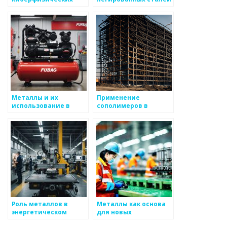
системах
в тяжелой
промышленности
Металлы и их
Применение
использование в
сополимеров в
военном деле
металлургии
Роль металлов в
Металлы как основа
энергетическом
для новых
секторе
технологий