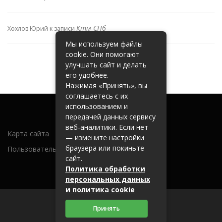
Ктм СПб
Хохлов Юрий
к записи
Мы используем файлы
cookie. Они помогают
улучшать сайт и делать
его удобнее.
Нажимая «Принять», вы
соглашаетесь с их
использованием и
передачей данных сервису
веб-аналитики. Если нет
Карта сайта
— измените настройки
браузера или покиньте
Пользовательское соглашение
сайт.
Политика обработки
персональных данных
и политика cookie
Принять
2026 (c) metallobaza31.ru