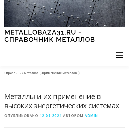
Перейти к содержимому
METALLOBAZA31.RU -
СПРАВОЧНИК МЕТАЛЛОВ
Меню
Справочник металлов
»
Применение металлов
В ПРОМЫШЛЕННОСТИ
В СТРОИТЕЛЬСТВЕ
Металлы и их применение в
МЕТАЛЛЫ И ОКРУЖАЮЩАЯ СРЕДА
высоких энергетических системах
ОПУБЛИКОВАНО
12.09.2024
АВТОРОМ
ADMIN
ПРИМЕНЕНИЕ МЕТАЛЛОВ