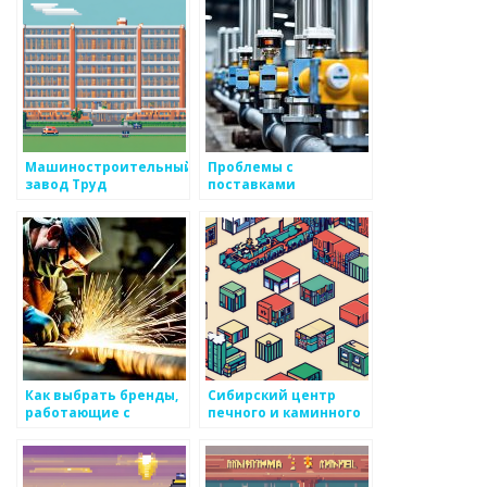
Машиностроительный
Проблемы с
завод Труд
поставками
металлов: влияние на
бизнес
Как выбрать бренды,
Сибирский центр
работающие с
печного и каминного
металоизделиями
литья