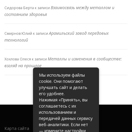
Взаимосвязь между металлом и
Сидорова Берта
к записи
состоянием здоровья
Арамильский завод передовых
Смирнов Юлий
к записи
технологий
Металлы и изменения в сообществе:
Хохлова Олеся
к записи
взгляд на прошлое
Мы используем файлы
cookie. Они помогают
улучшать сайт и делать
его удобнее.
Нажимая «Принять», вы
соглашаетесь с их
использованием и
передачей данных сервису
веб-аналитики. Если нет
Карта сайта
— измените настройки