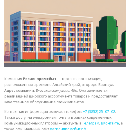
СВОЙСТВА МЕТАЛЛОВ
СОРТА МЕТАЛЛОВ
СТАТЬИ
Компания
Регионпромсбыт
— торговая организация,
расположенная в регионе Алтайский край, в городе Барнаул.
Адрес компании:
Власихинская улица, 49а
. Она занимается
реализацией широкого ассортимента товаров и предоставляет
качественное обслуживание своих клиентов.
Контактная информация включает телефон:
+7 (3852) 25‒07‒02
.
Также доступна электронная почта, а в рамках современных
коммуникационных платформ — аккаунты в
Телеграм
,
ВКонтакте
, а
также официальный сайт
регионпромсбыт.рф
.