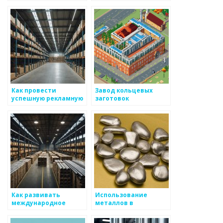
информационную
коммуникацию в
сфере
металоизделий
Как провести
Завод кольцевых
успешную рекламную
заготовок
кампанию для
металлургического
товара
Как развивать
Использование
международное
металлов в
сотрудничество в
строительстве
металловедении
нефтяных платформ