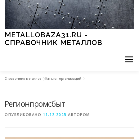
Перейти к содержимому
METALLOBAZA31.RU -
СПРАВОЧНИК МЕТАЛЛОВ
Меню
Справочник металлов
»
Каталог организаций
В ПРОМЫШЛЕННОСТИ
В СТРОИТЕЛЬСТВЕ
Регионпромсбыт
МЕТАЛЛЫ И ОКРУЖАЮЩАЯ СРЕДА
ОПУБЛИКОВАНО
11.12.2025
АВТОРОМ
ПРИМЕНЕНИЕ МЕТАЛЛОВ