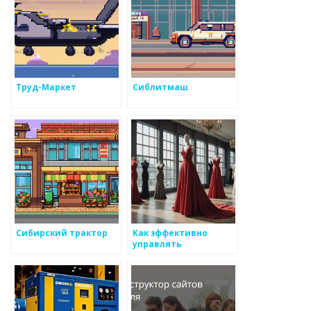
Труд-Маркет
Сиблитмаш
Сибирский трактор
Как эффективно
управлять
привлечением
клиентов в бизнесе
по металоизделиям