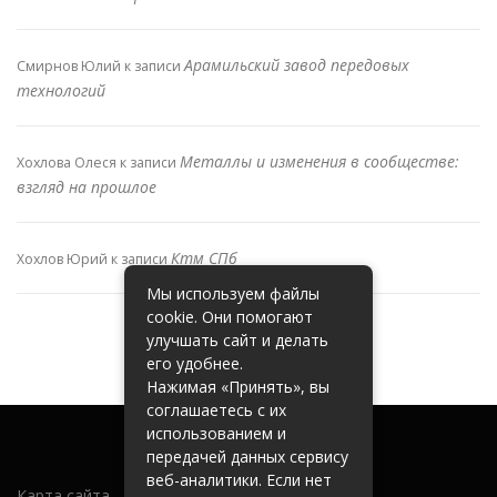
Арамильский завод передовых
Смирнов Юлий
к записи
технологий
Металлы и изменения в сообществе:
Хохлова Олеся
к записи
взгляд на прошлое
Ктм СПб
Хохлов Юрий
к записи
Мы используем файлы
cookie. Они помогают
улучшать сайт и делать
его удобнее.
Нажимая «Принять», вы
соглашаетесь с их
использованием и
передачей данных сервису
веб-аналитики. Если нет
Карта сайта