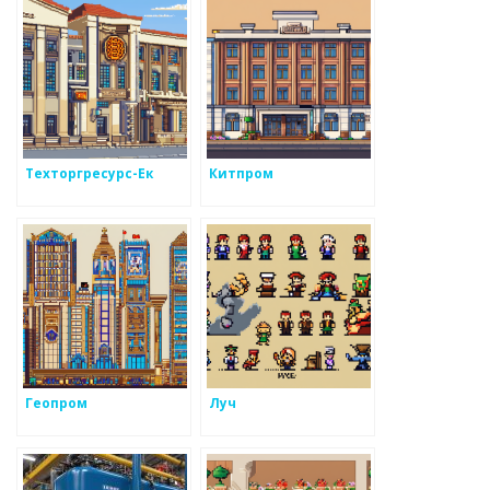
Техторгресурс-Ек
Китпром
Геопром
Луч