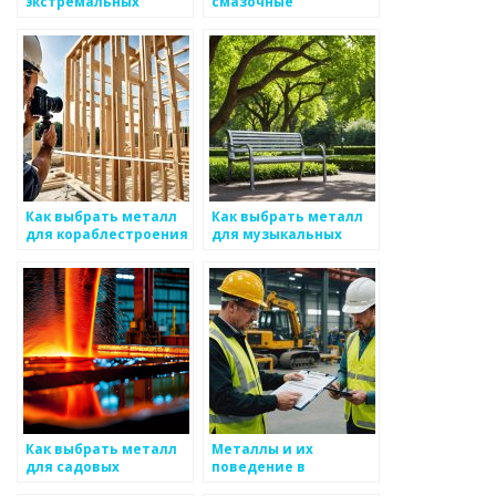
экстремальных
смазочные
условий
материалы для
работы с металлом
Как выбрать металл
Как выбрать металл
для кораблестроения
для музыкальных
инструментов
Как выбрать металл
Металлы и их
для садовых
поведение в
инструментов
различных