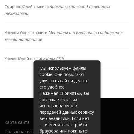
Арамильский завод передовых
Смирнов Юлий
к записи
технологий
Металлы и изменения в сообществе:
Хохлова Олеся
к записи
взгляд на прошлое
Ктм СПб
Хохлов Юрий
к записи
Мы используем файлы
cookie. Они помогают
улучшать сайт и делать
его удобнее.
Нажимая «Принять», вы
соглашаетесь с их
использованием и
передачей данных сервису
веб-аналитики. Если нет
Карта сайта
— измените настройки
браузера или покиньте
Пользовательское соглашение