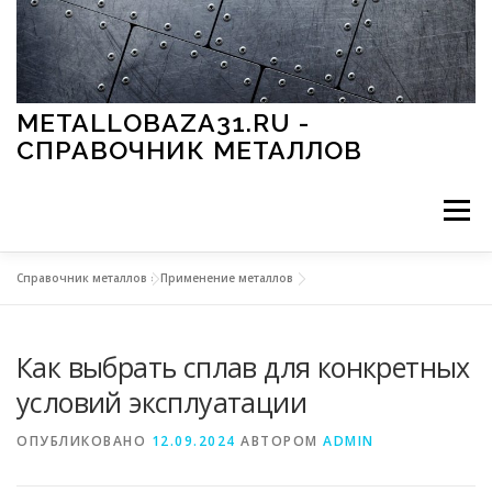
Перейти к содержимому
METALLOBAZA31.RU -
СПРАВОЧНИК МЕТАЛЛОВ
Меню
Справочник металлов
»
Применение металлов
В ПРОМЫШЛЕННОСТИ
В СТРОИТЕЛЬСТВЕ
Как выбрать сплав для конкретных
МЕТАЛЛЫ И ОКРУЖАЮЩАЯ СРЕДА
условий эксплуатации
ОПУБЛИКОВАНО
12.09.2024
АВТОРОМ
ADMIN
ПРИМЕНЕНИЕ МЕТАЛЛОВ