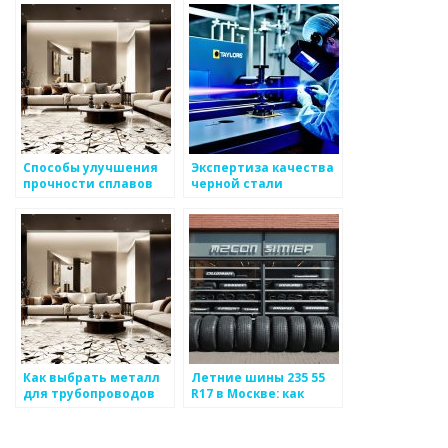
климатических
условиях
Способы улучшения
Экспертиза качества
прочности сплавов
черной стали
Как выбрать металл
Летние шины 235 55
для трубопроводов
R17 в Москве: как
выбрать
оптимальный
вариант?