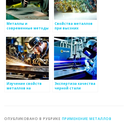
Металлы и
Свойства металлов
современные методы
при высоких
их использования
температурах
Изучение свойств
Экспертиза качества
металлов на
черной стали
наноуровне
ОПУБЛИКОВАНО В РУБРИКЕ
ПРИМЕНЕНИЕ МЕТАЛЛОВ