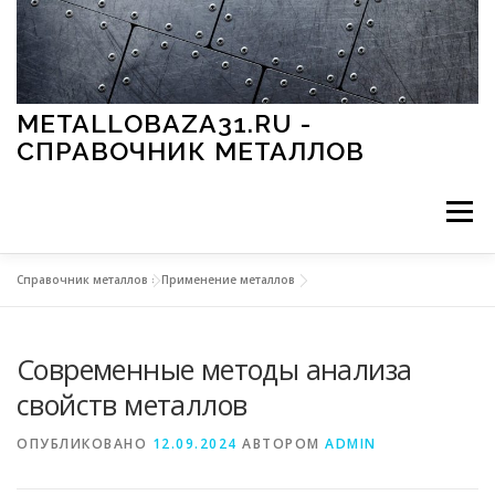
Перейти к содержимому
METALLOBAZA31.RU -
СПРАВОЧНИК МЕТАЛЛОВ
Меню
Справочник металлов
»
Применение металлов
В ПРОМЫШЛЕННОСТИ
В СТРОИТЕЛЬСТВЕ
Современные методы анализа
МЕТАЛЛЫ И ОКРУЖАЮЩАЯ СРЕДА
свойств металлов
ОПУБЛИКОВАНО
12.09.2024
АВТОРОМ
ADMIN
ПРИМЕНЕНИЕ МЕТАЛЛОВ