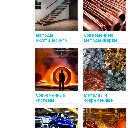
Методы
Современные
акустического
методы сварки
контроля качества
металлов
металлов
Современные
Металлы и
системы
современные
термометрии для
методы сварки
контроля
температуры
металлов