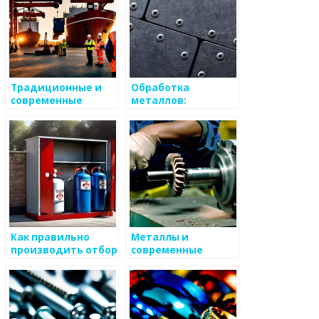
Традиционные и
Обработка
современные
металлов:
методы обработки
традиционные и
современные
методы
Как правильно
Металлы и
производить отбор
современные
образцов металлов
методы их
использования