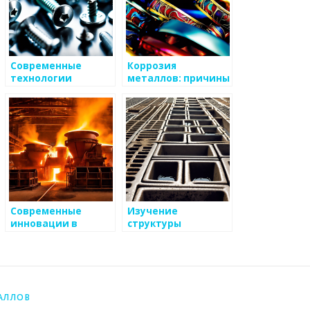
Современные
Коррозия
технологии
металлов: причины
легирования для
и методы борьбы
улучшения
металлов
Современные
Изучение
инновации в
структуры
области атомных
металлов
металлов
АЛЛОВ