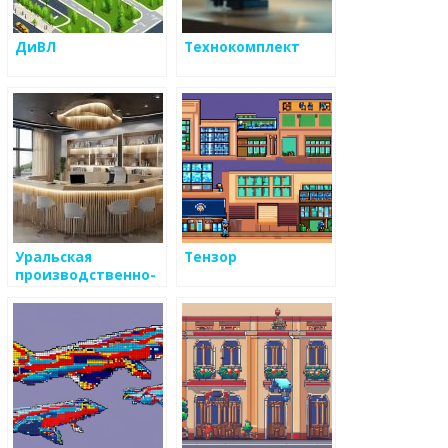
ДиВЛ
Технокомплект
Уральская
Тензор
производственно-
литейная компания