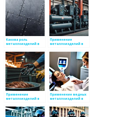
Какова роль
Применение
металлоизделий в
металлоизделий в
индустриальном
выставочном бизнесе
дизайне
Применение
Применение медных
металлоизделий в
металлоизделий в
галантерее
быту