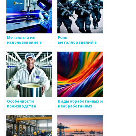
Металлы и их
Роль
использование в
металлоизделий в
сфере коммунальных
автомобильной
услуг
промышленности
Особенности
Виды обработанных и
производства
необработанных
нержавеющих
металлоизделий
металлоизделий