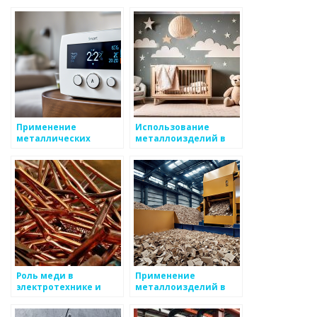
Применение
Использование
металлических
металлоизделий в
проводов в
электронике
электротехнике
Роль меди в
Применение
электротехнике и
металлоизделий в
телекоммуникациях
машиностроении