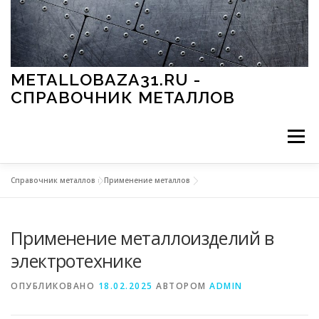
Перейти к содержимому
METALLOBAZA31.RU -
СПРАВОЧНИК МЕТАЛЛОВ
Меню
Справочник металлов
»
Применение металлов
В ПРОМЫШЛЕННОСТИ
В СТРОИТЕЛЬСТВЕ
Применение металлоизделий в
МЕТАЛЛЫ И ОКРУЖАЮЩАЯ СРЕДА
электротехнике
ОПУБЛИКОВАНО
18.02.2025
АВТОРОМ
ADMIN
ПРИМЕНЕНИЕ МЕТАЛЛОВ