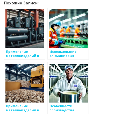
Похожие Записи:
Применение
Использование
металлоизделий в
алюминиевых
выставочном бизнесе
металлоизделий в
строительстве
Применение
Особенности
металлоизделий в
производства
машиностроении
нержавеющих