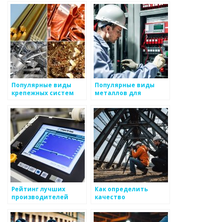
металлоизделий
Популярные виды
Популярные виды
крепежных систем
металлов для
производства
изделий
Рейтинг лучших
Как определить
производителей
качество
металлоизделий
металлоизделий на
глаз