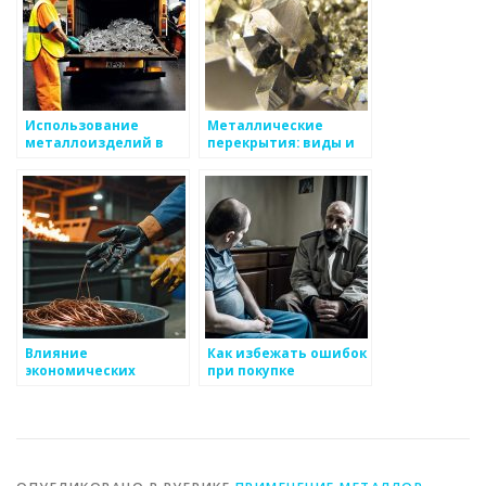
Использование
Металлические
металлоизделий в
перекрытия: виды и
сельском хозяйстве
свойства
Влияние
Как избежать ошибок
экономических
при покупке
факторов на рынок
металлоизделий
металлоизделий