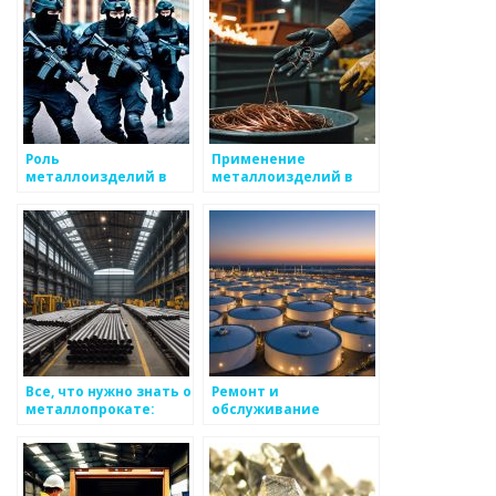
Роль
Применение
металлоизделий в
металлоизделий в
автомобильной
галантерее
промышленности
Все, что нужно знать о
Ремонт и
металлопрокате:
обслуживание
виды, применение и
металлоизделий
выбор