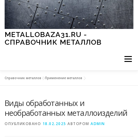
Перейти к содержимому
METALLOBAZA31.RU -
СПРАВОЧНИК МЕТАЛЛОВ
Меню
Справочник металлов
»
Применение металлов
В ПРОМЫШЛЕННОСТИ
В СТРОИТЕЛЬСТВЕ
Виды обработанных и
МЕТАЛЛЫ И ОКРУЖАЮЩАЯ СРЕДА
необработанных металлоизделий
ОПУБЛИКОВАНО
18.02.2025
АВТОРОМ
ADMIN
ПРИМЕНЕНИЕ МЕТАЛЛОВ