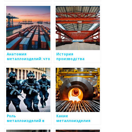
машиностроении
выставочном бизнесе
Анатомия
История
металлоизделий: что
производства
важно знать
металлоизделий
Роль
Какие
металлоизделий в
металлоизделия
автомобильной
необходимы каждому
промышленности
дачнику