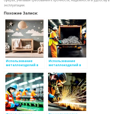
сферах, учитывая требования к прочности, надежности и удобству в
эксплуатации.
Похожие Записи:
Использование
Использование
металлоизделий в
металлоизделий в
электронике
сельском хозяйстве