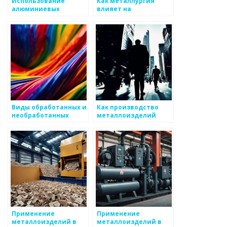
Использование
Как металлургия
алюминиевых
влияет на
металлоизделий в
производство
строительстве
металлоизделий
Виды обработанных и
Как производство
необработанных
металлоизделий
металлоизделий
влияет на
устойчивое развитие
Применение
Применение
металлоизделий в
металлоизделий в