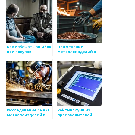
Как избежать ошибок
Применение
при покупке
металлоизделий в
металлоизделий
галантерее
Исследование рынка
Рейтинг лучших
металлоизделий в
производителей
Европе
металлоизделий