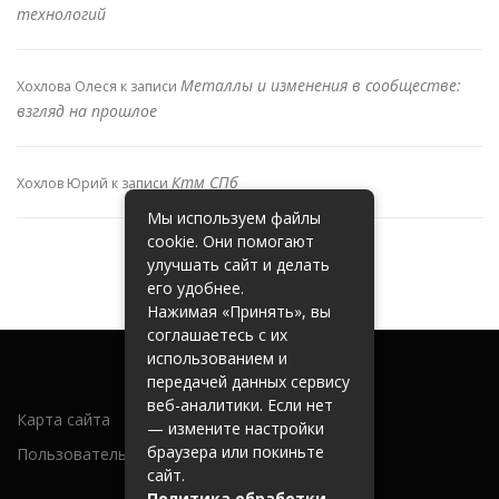
технологий
Металлы и изменения в сообществе:
Хохлова Олеся
к записи
взгляд на прошлое
Ктм СПб
Хохлов Юрий
к записи
Мы используем файлы
cookie. Они помогают
улучшать сайт и делать
его удобнее.
Нажимая «Принять», вы
соглашаетесь с их
использованием и
передачей данных сервису
веб-аналитики. Если нет
Карта сайта
— измените настройки
браузера или покиньте
Пользовательское соглашение
сайт.
Политика обработки