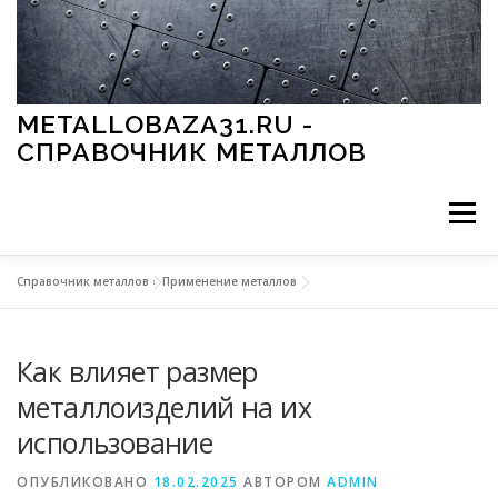
Перейти к содержимому
METALLOBAZA31.RU -
СПРАВОЧНИК МЕТАЛЛОВ
Меню
Справочник металлов
»
Применение металлов
В ПРОМЫШЛЕННОСТИ
В СТРОИТЕЛЬСТВЕ
Как влияет размер
МЕТАЛЛЫ И ОКРУЖАЮЩАЯ СРЕДА
металлоизделий на их
использование
ПРИМЕНЕНИЕ МЕТАЛЛОВ
ОПУБЛИКОВАНО
18.02.2025
АВТОРОМ
ADMIN