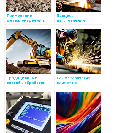
Применение
Процесс
металлоизделий в
изготовления
машиностроении
металлоизделий:
технологии и
инструменты
Традиционные
Как металлургия
способы обработки
влияет на
металла
производство
металлоизделий