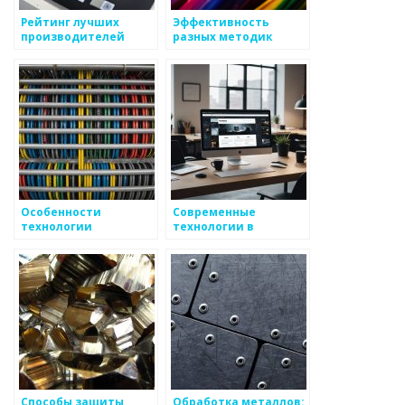
Рейтинг лучших
Эффективность
производителей
разных методик
металлоизделий
обработки металла
Особенности
Современные
технологии
технологии в
производства
производстве
цветных металлов
металлоизделий
Способы защиты
Обработка металлов: