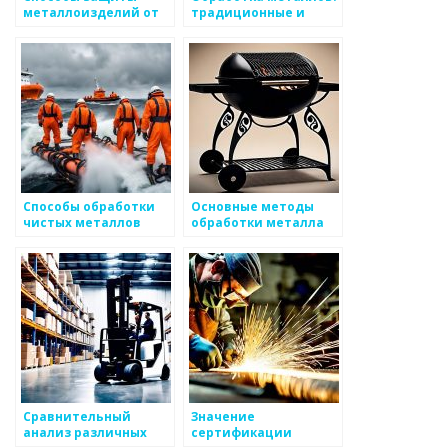
металлоизделий от
традиционные и
коррозии
современные методы
Способы обработки
Основные методы
чистых металлов
обработки металла
Сравнительный
Значение
анализ различных
сертификации