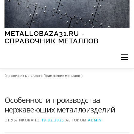
Перейти к содержимому
METALLOBAZA31.RU -
СПРАВОЧНИК МЕТАЛЛОВ
Меню
Справочник металлов
»
Применение металлов
В ПРОМЫШЛЕННОСТИ
В СТРОИТЕЛЬСТВЕ
Особенности производства
МЕТАЛЛЫ И ОКРУЖАЮЩАЯ СРЕДА
нержавеющих металлоизделий
ОПУБЛИКОВАНО
18.02.2025
АВТОРОМ
ADMIN
ПРИМЕНЕНИЕ МЕТАЛЛОВ