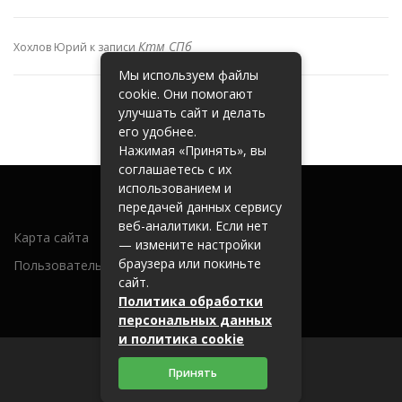
Ктм СПб
Хохлов Юрий
к записи
Мы используем файлы
cookie. Они помогают
улучшать сайт и делать
его удобнее.
Нажимая «Принять», вы
соглашаетесь с их
использованием и
передачей данных сервису
веб-аналитики. Если нет
Карта сайта
— измените настройки
браузера или покиньте
Пользовательское соглашение
сайт.
Политика обработки
персональных данных
и политика cookie
Принять
2026 (c) metallobaza31.ru