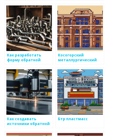
Как разработать
Косогорский
форму обратной
металлургический
связи для
завод
покупателей
металоизделий
Как создавать
Бтр пластмасс
источники обратной
связи для улучшения
продукции из