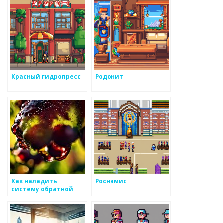
металлоизделий
Красный гидропресс
Родонит
Как наладить
Роснамис
систему обратной
связи для
сворачиваний по
металлоизделиям