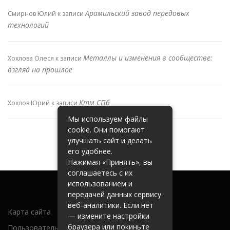
Арамильский завод передовых
Смирнов Юлий
к записи
технологий
Металлы и изменения в сообществе:
Хохлова Олеся
к записи
взгляд на прошлое
Ктм СПб
Хохлов Юрий
к записи
Мы используем файлы
cookie. Они помогают
улучшать сайт и делать
его удобнее.
Нажимая «Принять», вы
соглашаетесь с их
использованием и
передачей данных сервису
веб-аналитики. Если нет
Карта сайта
— измените настройки
браузера или покиньте
Пользовательское соглашение