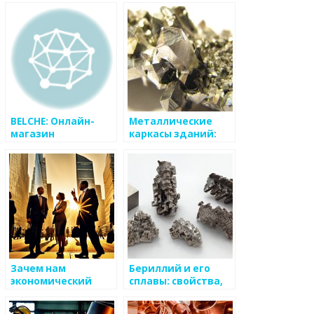
RL-TECH
«КP125.RU»
BELCHE: Онлайн-
Металлические
магазин
каркасы зданий:
электроники и
преимущества и
бытовой техники
особенности
Зачем нам
Бериллий и его
экономический
сплавы: свойства,
блог?
применение,
особенности