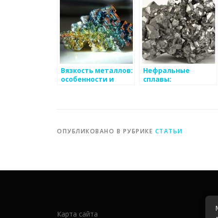
металлургических
предприятий
Вязкость металлов:
Нефральные
особенности и
сплавы:
применение
особенности и
применение
ОПУБЛИКОВАНО В РУБРИКЕ
СТАТЬИ
Карта сайта