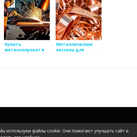
Купить
Металлические
металлопрокат в
кессоны для
Тюмени:
строительных
разнообразие
работ
выбора и
доступные цены на
сайте
Мы используем файлы cookie. Они помогают улучшать сайт и