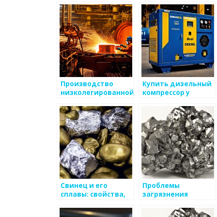
строительства и
салонов красоты:
ремонта
эффективность и
инновации
Производство
Купить дизельный
низколегированной
компрессор у
стали: основные
дилера
этапы и
особенности
Свинец и его
Проблемы
сплавы: свойства,
загрязнения
применение и
атмосферы
особенности
выбросами от