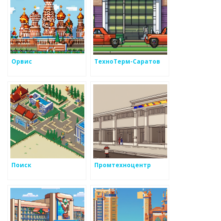
Орвис
ТехноТерм-Саратов
Поиск
Промтехноцентр