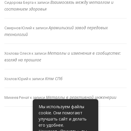
Взаимосвязь между металлом и
Сидорова Берта
к записи
состоянием здоровья
Арамильский завод передовых
Смирнов Юлий
к записи
технологий
Металлы и изменения в сообществе:
Хохлова Олеся
к записи
взгляд на прошлое
Ктм СПб
Хохлов Юрий
к записи
Металлы в реактивной инженерии
Михеев Ренат
к записи
Мы используем файлы
cookie. Они помогают
улучшать сайт и делать
его удобнее.