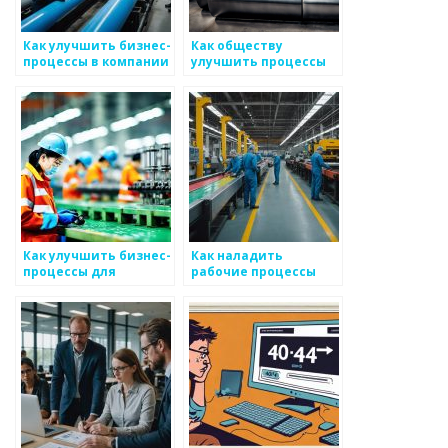
Как улучшить бизнес-
Как обществу
процессы в компании
улучшить процессы
по производству
сотрудничества с
металлоизделий
производителями
металоизделий
Как улучшить бизнес-
Как наладить
процессы для
рабочие процессы
повышения
между командами
эффективности в
для производства
сфере
металлоизделий
металоизделий