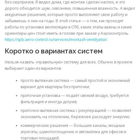
без сюрпризов. Я видел дома, где монтаж сделан наспех, и это
дорого обходится: шум, сквозняки, повышенная влажность. А видел
аккуратные решения, которые просто выполняют свою работу и
забываешь о них на годы. В этой статье — о том, как проходят
работы по установке вентиляции в СПб, какие этапы важны и какие
ориентиры цен стоит иметь в голове при заказе у Аэроконтроль
https://spb.aero-control.ru/services/montazh-ventilyatsii/
.
Коротко о вариантах систем
Нельзя назвать «правильную» систему для всех. Обычно в проекте
выбирают один из вариантов:
просто вытяжная система — самый простой и экономный
вариант для квартиры без приточки;
приточная установка — подаёт свежий воздух, требуется
фильтрация и иногда догрев;
приточно‑вытяжная система с рекуперацией — позволяет
экономить на отоплении, бережнее расходует энергию;
коммерческие решения — большие каналы, мощные
агрегаты, шумопоглощение и автоматика для офисов и
торговых площадей.