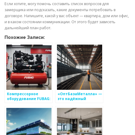
Если хотите, могу помочь составить список вопросов для
замерщика или подсказать, какие документы потребовать в
договоре. Напишите, какой у вас объект — квартира, дом или офис,
и в каком состоянии коммуникации. От этого будет зависеть
дальнейший план работ.
Похожие Записи:
Компрессорное
«ОптБазаМеталла» —
оборудование FUBAG:
это надёжный
купить в Санкт-
поставщик
Петербурге по
металлопроката в
доступным ценам
Москве и Санкт-
Петербурге, который
удовлетворяет
потребности как
оптовых, так и