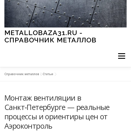
Перейти к содержимому
METALLOBAZA31.RU -
СПРАВОЧНИК МЕТАЛЛОВ
Меню
Справочник металлов
»
Статьи
В ПРОМЫШЛЕННОСТИ
В СТРОИТЕЛЬСТВЕ
Монтаж вентиляции в
МЕТАЛЛЫ И ОКРУЖАЮЩАЯ СРЕДА
Санкт‑Петербурге — реальные
процессы и ориентиры цен от
ПРИМЕНЕНИЕ МЕТАЛЛОВ
Аэроконтроль