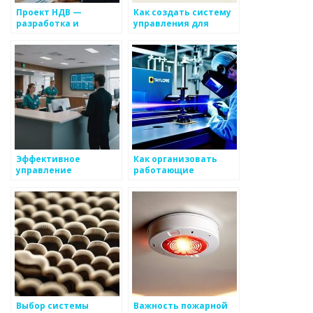
Проект НДВ —
Как создать систему
разработка и
управления для
внедрение системы
координирования
контактов на
металлоизделии
Эффективное
Как организовать
управление
работающие
медицинскими
долгосрочные
учреждениями с
процессы по
системой MEDODS
созданию
предлагаемых
металлоизделий
Выбор системы
Важность пожарной