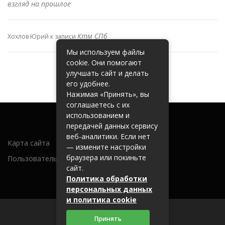
взгляд на прошлое
Ктм СПб
Хохлов Юрий
к записи
Мы используем файлы
cookie. Они помогают
улучшать сайт и делать
его удобнее.
Нажимая «Принять», вы
соглашаетесь с их
использованием и
передачей данных сервису
веб-аналитики. Если нет
Карта сайта
— измените настройки
браузера или покиньте
Пользовательское соглашение
сайт.
Политика обработки
персональных данных
и политика cookie
Принять
2026 (c) metallobaza31.ru