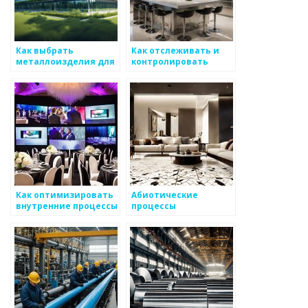
розничных клиентов
Как выбрать
Как отслеживать и
металлоизделия для
контролировать
системы вентиляции
производственные
процессы в
изготовлении
металлических
деталей
Как оптимизировать
Абиотические
внутренние процессы
процессы
при создании
образования
продукции в
металлов в природе
металоизделиях