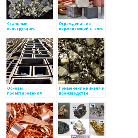
Стальные
Ограждения из
конструкции:
нержавеющей стали:
разнообразие видов
функциональность и
и характеристики
эстетика
Основы
Применение никеля в
проектирования
производстве
водоотводных
нержавеющей стали
систем: лотки и их
и аккумуляторных
виды
батарей