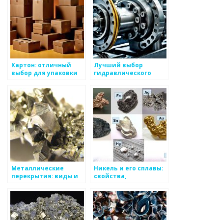
сайте
Картон: отличный
Лучший выбор
выбор для упаковки
гидравлического
продукции
оборудования для
проектировщиков
Металлические
Никель и его сплавы:
перекрытия: виды и
свойства,
свойства
применение,
основные виды