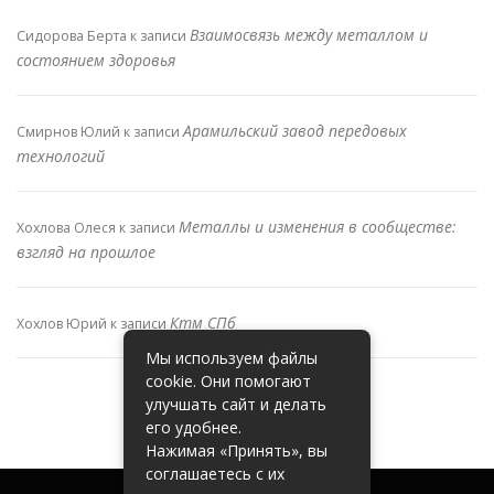
Взаимосвязь между металлом и
Сидорова Берта
к записи
состоянием здоровья
Арамильский завод передовых
Смирнов Юлий
к записи
технологий
Металлы и изменения в сообществе:
Хохлова Олеся
к записи
взгляд на прошлое
Ктм СПб
Хохлов Юрий
к записи
Мы используем файлы
cookie. Они помогают
улучшать сайт и делать
его удобнее.
Нажимая «Принять», вы
соглашаетесь с их