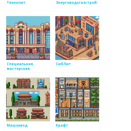
Технолит
Энерговодогазстрой
Специальная
СибЛит
мастерская
Машзавод
Крафт