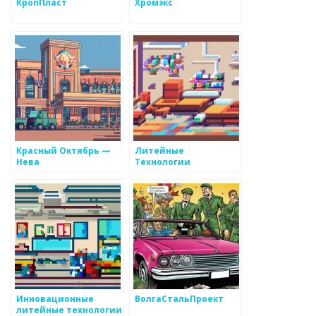
КропПласт
Хромэкс
Красный Октябрь —
Литейные
Нева
Технологии
Инновационные
ВолгаСтальПроект
литейные технологии