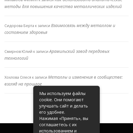
методы для повышения качества металлических изделий
Взаимосвязь между металлом и
Сидорова Берта
к записи
состоянием здоровья
Арамильский завод передовых
Смирнов Юлий
к записи
технологий
Металлы и изменения в сообществе:
Хохлова Олеся
к записи
взгляд на прошлое
Мы используем файлы
cookie. Они помогают
улучшать сайт и делать
его удобнее.
Нажимая «Принять», вы
соглашаетесь с их
использованием и