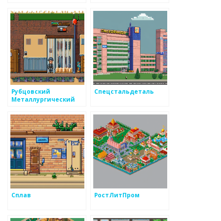
Рубцовский
Спецстальдеталь
Металлургический
Завод
Сплав
РостЛитПром