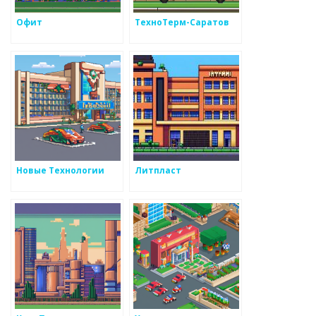
Офит
ТехноТерм-Саратов
Новые Технологии
Литпласт