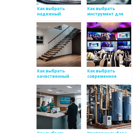
Как выбрать
Как выбрать
надежный
инструмент для
источник
работы с металлом
получения
металлов
Как выбрать
Как выбрать
качественный
современное
инструмент для
оборудование для
обработки
обработки
металлов
металлов