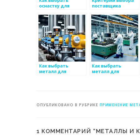
Как выбрать
Критерии выбора
оснастку для
поставщика
работы с металлом
металлов
Как выбрать
Как выбрать
металл для
металл для
производства
создания
оборудования
музыкальных
инструментов
ОПУБЛИКОВАНО В РУБРИКЕ
ПРИМЕНЕНИЕ МЕТ
1 КОММЕНТАРИЙ “
МЕТАЛЛЫ И К