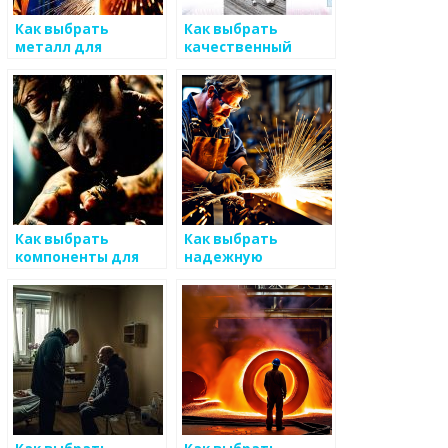
Как выбрать
Как выбрать
металл для
качественный
бизнеса по
металл для
производству
строительства
Как выбрать
Как выбрать
компоненты для
надежную
металлических
металлическую
изделий
мебель