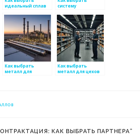
Как выбрать
Как выбрать
идеальный сплав
систему
для проекта
управления для
металлургического
предприятия
Как выбрать
Как выбрать
металл для
металл для цехов
культурных
объектов
АЛЛОВ
ОНТРАКТАЦИЯ: КАК ВЫБРАТЬ ПАРТНЕРА
”