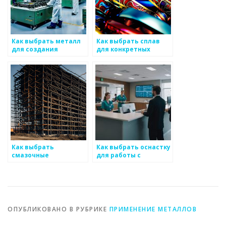
Как выбрать металл
Как выбрать сплав
для создания
для конкретных
музыкальных
условий
инструментов
эксплуатации
Как выбрать
Как выбрать оснастку
смазочные
для работы с
материалы для
металлом
работы с металлом
ОПУБЛИКОВАНО В РУБРИКЕ
ПРИМЕНЕНИЕ МЕТАЛЛОВ