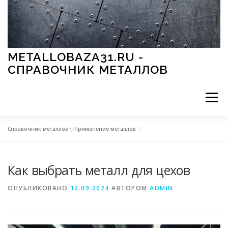
Перейти к содержимому
METALLOBAZA31.RU -
СПРАВОЧНИК МЕТАЛЛОВ
Меню
Справочник металлов
»
Применение металлов
В ПРОМЫШЛЕННОСТИ
В СТРОИТЕЛЬСТВЕ
Как выбрать металл для цехов
МЕТАЛЛЫ И ОКРУЖАЮЩАЯ СРЕДА
ОПУБЛИКОВАНО
12.09.2024
АВТОРОМ
ADMIN
ПРИМЕНЕНИЕ МЕТАЛЛОВ