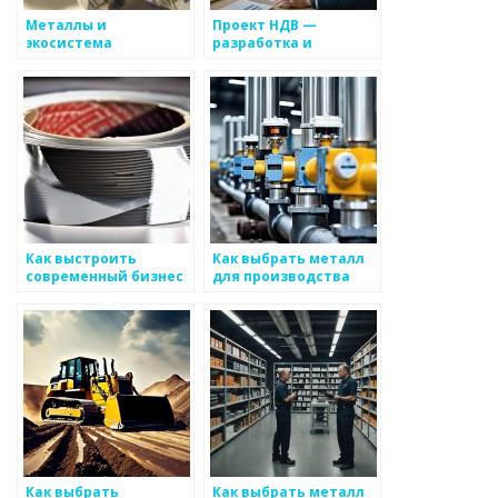
Металлы и
Проект НДВ —
экосистема
разработка и
управления отходами
внедрение системы
Как выстроить
Как выбрать металл
современный бизнес
для производства
в сфере metals
оборудования
Как выбрать
Как выбрать металл