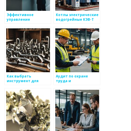
Эффективное
Котлы электрические
управление
водогрейные КЭВ-Т
медицинскими
ЭЛМАН-Т ТЭНовые:
учреждениями с
решение для вашего
системой MEDODS
предприятия
Как выбрать
Аудит по охране
инструмент для
труда и
работы с металлом
безопасности:
важность и
особенности
проведения