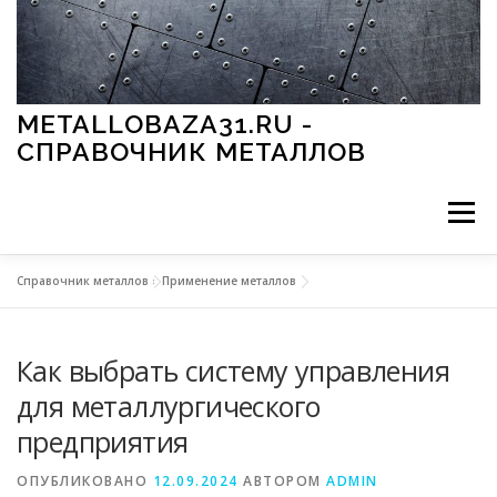
Перейти к содержимому
METALLOBAZA31.RU -
СПРАВОЧНИК МЕТАЛЛОВ
Меню
Справочник металлов
»
Применение металлов
В ПРОМЫШЛЕННОСТИ
В СТРОИТЕЛЬСТВЕ
Как выбрать систему управления
МЕТАЛЛЫ И ОКРУЖАЮЩАЯ СРЕДА
для металлургического
предприятия
ПРИМЕНЕНИЕ МЕТАЛЛОВ
ОПУБЛИКОВАНО
12.09.2024
АВТОРОМ
ADMIN