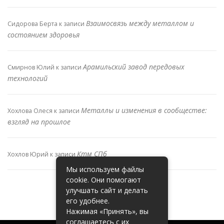
Взаимосвязь между металлом и
Сидорова Берта
к записи
состоянием здоровья
Арамильский завод передовых
Смирнов Юлий
к записи
технологий
Металлы и изменения в сообществе:
Хохлова Олеся
к записи
взгляд на прошлое
Ктм СПб
Хохлов Юрий
к записи
Мы используем файлы
cookie. Они помогают
улучшать сайт и делать
его удобнее.
Нажимая «Принять», вы
соглашаетесь с их