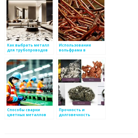
Как выбрать металл
Использование
для трубопроводов
вольфрама в
производстве
светотехники и
теплостойких
изделий
Способы сварки
Прочность и
цветных металлов
долговечность
металлических
заборов