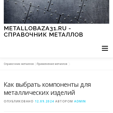
Перейти к содержимому
METALLOBAZA31.RU -
СПРАВОЧНИК МЕТАЛЛОВ
Меню
Справочник металлов
»
Применение металлов
В ПРОМЫШЛЕННОСТИ
В СТРОИТЕЛЬСТВЕ
Как выбрать компоненты для
МЕТАЛЛЫ И ОКРУЖАЮЩАЯ СРЕДА
металлических изделий
ОПУБЛИКОВАНО
12.09.2024
АВТОРОМ
ADMIN
ПРИМЕНЕНИЕ МЕТАЛЛОВ