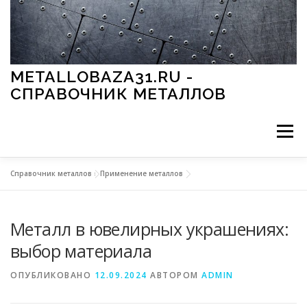
Перейти к содержимому
METALLOBAZA31.RU -
СПРАВОЧНИК МЕТАЛЛОВ
Меню
Справочник металлов
»
Применение металлов
В ПРОМЫШЛЕННОСТИ
В СТРОИТЕЛЬСТВЕ
Металл в ювелирных украшениях:
МЕТАЛЛЫ И ОКРУЖАЮЩАЯ СРЕДА
выбор материала
ОПУБЛИКОВАНО
12.09.2024
АВТОРОМ
ADMIN
ПРИМЕНЕНИЕ МЕТАЛЛОВ