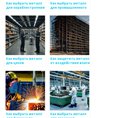
Как выбрать металл
Как выбрать металл
для кораблестроения
для промышленного
применения
Как выбрать металл
Как защитить металл
для цехов
от воздействия влаги
Как выбрать металл
Как выбрать металл