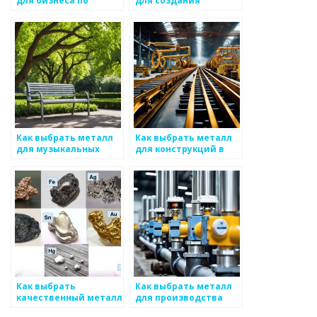
для бизнеса по
для создания
производству
музыкальных
инструментов
Как выбрать металл
Как выбрать металл
для музыкальных
для конструкций в
инструментов
сложных условиях
Как выбрать
Как выбрать металл
качественный металл
для производства
для строительства
оборудования