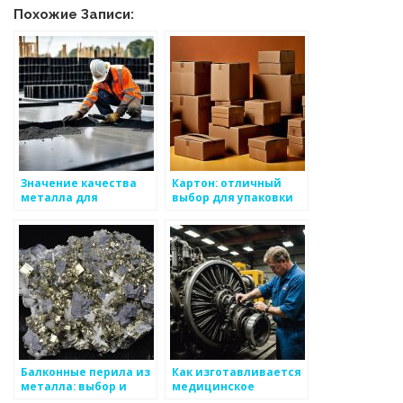
Похожие Записи:
Значение качества
Картон: отличный
металла для
выбор для упаковки
безопасности
продукции
Балконные перила из
Как изготавливается
металла: выбор и
медицинское
установка
оборудование из