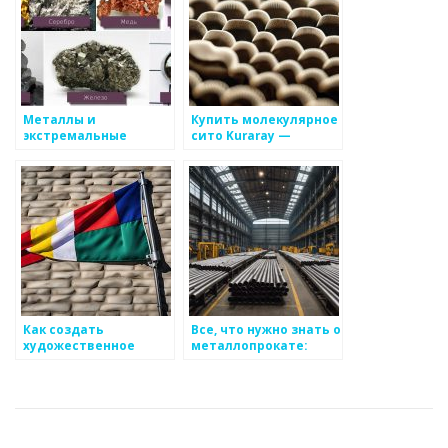
Металлы и
Купить молекулярное
экстремальные
сито Kuraray —
условия их
лучшая цена и
использования
качество
Как создать
Все, что нужно знать о
художественное
металлопрокате:
произведение из
виды, применение и
металла
выбор