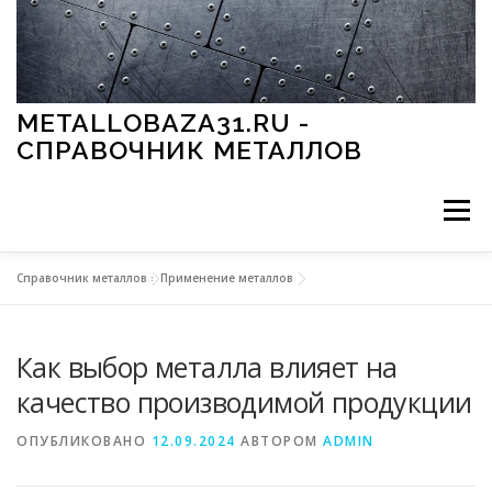
Перейти к содержимому
METALLOBAZA31.RU -
СПРАВОЧНИК МЕТАЛЛОВ
Меню
Справочник металлов
»
Применение металлов
В ПРОМЫШЛЕННОСТИ
В СТРОИТЕЛЬСТВЕ
Как выбор металла влияет на
МЕТАЛЛЫ И ОКРУЖАЮЩАЯ СРЕДА
качество производимой продукции
ОПУБЛИКОВАНО
12.09.2024
АВТОРОМ
ADMIN
ПРИМЕНЕНИЕ МЕТАЛЛОВ