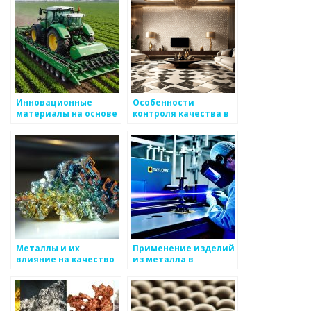
Инновационные
Особенности
материалы на основе
контроля качества в
металла
металлургии
Металлы и их
Применение изделий
влияние на качество
из металла в
общественного
тренажерных залах
транспорта