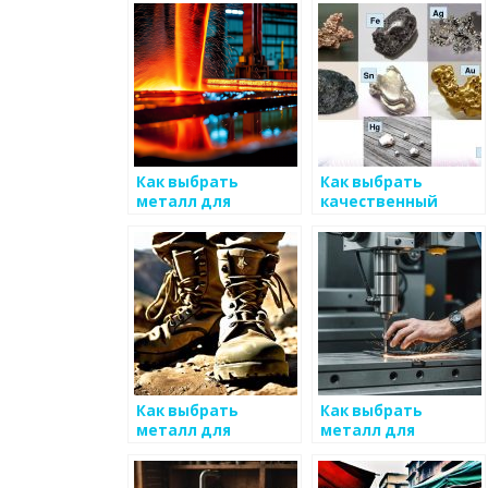
Как выбрать
Как выбрать
металл для
качественный
садовых
металл для
инструментов
строительства
Как выбрать
Как выбрать
металл для
металл для
промышленного
антикоррозийных
применения
конструкций