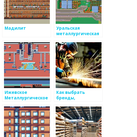
Мадилит
Уральская
металлургическая
компания
Ижевское
Как выбрать
Металлургическое
бренды,
Машиностроение
работающие с
металоизделиями