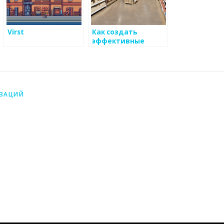
Virst
Как создать
эффективные
способы принимать
клиентские
решения по
металоизделиям
ИЗАЦИЙ