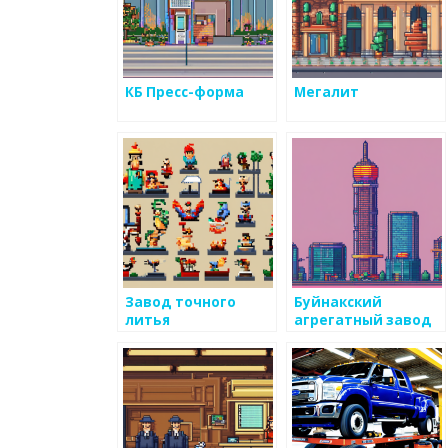
КБ Пресс-форма
Мегалит
Завод точного
Буйнакский
литья
агрегатный завод