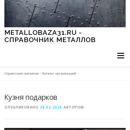
Перейти к содержимому
METALLOBAZA31.RU -
СПРАВОЧНИК МЕТАЛЛОВ
Меню
Справочник металлов
»
Каталог организаций
В ПРОМЫШЛЕННОСТИ
В СТРОИТЕЛЬСТВЕ
Кузня подарков
МЕТАЛЛЫ И ОКРУЖАЮЩАЯ СРЕДА
ОПУБЛИКОВАНО
28.02.2026
АВТОРОМ
ПРИМЕНЕНИЕ МЕТАЛЛОВ