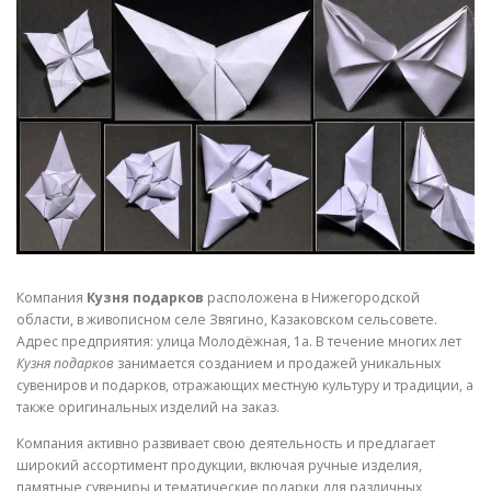
СВОЙСТВА МЕТАЛЛОВ
СОРТА МЕТАЛЛОВ
СТАТЬИ
Компания
Кузня подарков
расположена в Нижегородской
области, в живописном селе Звягино, Казаковском сельсовете.
Адрес предприятия: улица Молодёжная, 1а. В течение многих лет
Кузня подарков
занимается созданием и продажей уникальных
сувениров и подарков, отражающих местную культуру и традиции, а
также оригинальных изделий на заказ.
Компания активно развивает свою деятельность и предлагает
широкий ассортимент продукции, включая ручные изделия,
памятные сувениры и тематические подарки для различных