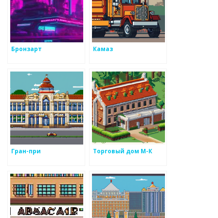
Бронзарт
Камаз
Гран-при
Торговый дом М-К