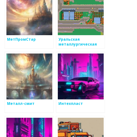
МетПромСтар
Уральская
металлургическая
компания
Металл-смит
Интехпласт