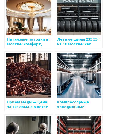
нержавеющей стали
на заказ
Натяжные потолки в
Летние шины 235 55
Москве: комфорт,
R17 в Москве: как
стиль и доступность
выбрать
оптимальный
вариант?
Прием меди — цена
Компрессорные
за 1кг лома в Москве
холодильные
агрегаты в Москве