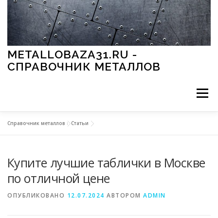
Перейти к содержимому
METALLOBAZA31.RU -
СПРАВОЧНИК МЕТАЛЛОВ
Меню
Справочник металлов
»
Статьи
В ПРОМЫШЛЕННОСТИ
В СТРОИТЕЛЬСТВЕ
Купите лучшие таблички в Москве
МЕТАЛЛЫ И ОКРУЖАЮЩАЯ СРЕДА
по отличной цене
ОПУБЛИКОВАНО
12.07.2024
АВТОРОМ
ADMIN
ПРИМЕНЕНИЕ МЕТАЛЛОВ