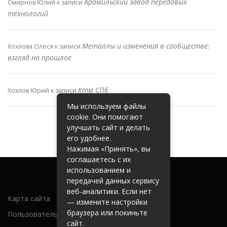
Арамильский завод передовых
Смирнов Юлий
к записи
технологий
Металлы и изменения в сообществе:
Хохлова Олеся
к записи
взгляд на прошлое
Ктм СПб
Хохлов Юрий
к записи
Мы используем файлы
cookie. Они помогают
улучшать сайт и делать
его удобнее.
Нажимая «Принять», вы
соглашаетесь с их
использованием и
передачей данных сервису
веб-аналитики. Если нет
Карта сайта
— измените настройки
браузера или покиньте
Пользовательское соглашение
сайт.