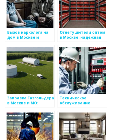
Вызов нарколога на
Огнетушители оптом
дом в Москве и
в Москве: надёжная
области
защита с доставкой
Заправка Газгольдера
Техническое
в Москве и МО:
обслуживание
экономичное
автоматической
решение для частных
пожарной
домов и предприятий
сигнализации АПС и
СОУЭ в Москве и РФ,
цена