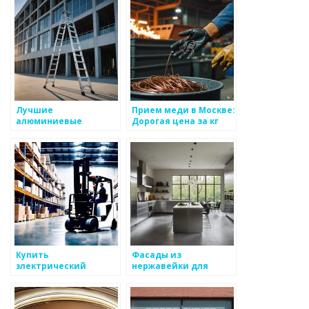
площадок по низкой
цене в Москве
Лучшие
Прием меди в Москве:
алюминиевые
Дорогая цена за кг
лестницы Krause:
медного лома
надежность и
качество из
Германии
Купить
Фасады из
электрический
нержавейки для
вилочный погрузчик
мебели в Москве:
по лучшей цене
Купить кухонные
фасады из