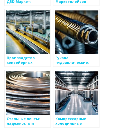
ДВК-Маркет:
Маркетплейсов
разнообразие
Wildberries и OZON:
моделей сейфов
удобство и
надежность доставки
Производство
Рукава
конвейерных
гидравлические:
транспортерных лент
надежность и
с доставкой по
безопасность в
России: надежность и
работе с высоким
эффективность
давлением
Стальные ленты:
Компрессорные
надежность и
холодильные
прочность для
агрегаты в Москве