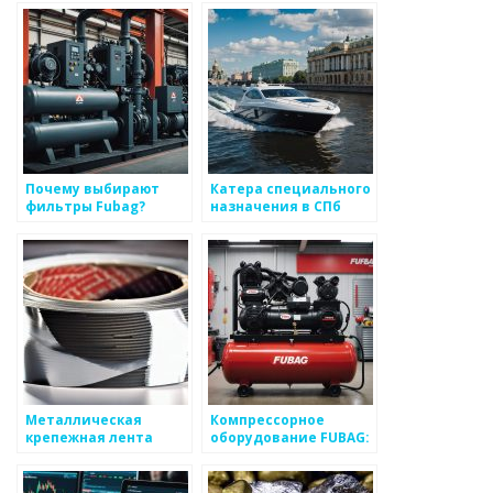
различных задач
Почему выбирают
Катера специального
фильтры Fubag?
назначения в СПб
Металлическая
Компрессорное
крепежная лента
оборудование FUBAG:
купить в Санкт-
Петербурге по
доступным ценам