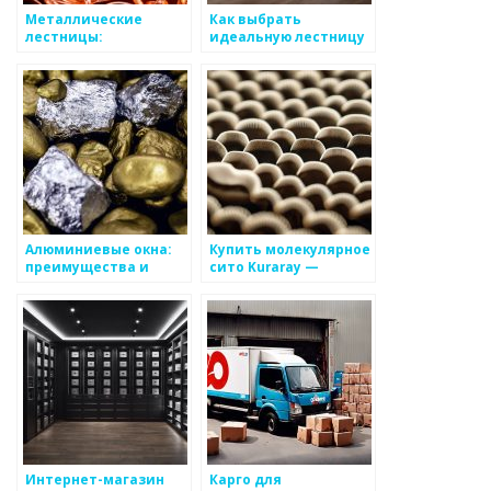
Металлические
Как выбрать
лестницы:
идеальную лестницу
конструктивные
для вашего дома:
решения
советы и
рекомендации
Алюминиевые окна:
Купить молекулярное
преимущества и
сито Kuraray —
особенности
лучшая цена и
качество
Интернет-магазин
Карго для