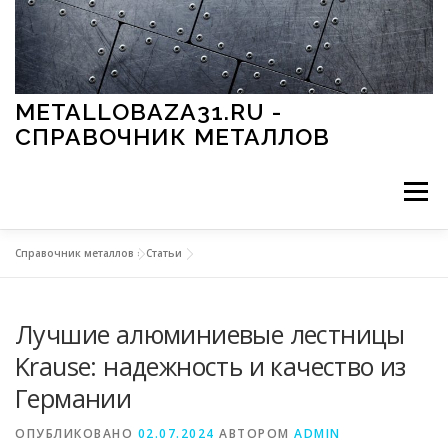
Перейти к содержимому
METALLOBAZA31.RU -
СПРАВОЧНИК МЕТАЛЛОВ
Меню
Справочник металлов
»
Статьи
В ПРОМЫШЛЕННОСТИ
В СТРОИТЕЛЬСТВЕ
Лучшие алюминиевые лестницы
МЕТАЛЛЫ И ОКРУЖАЮЩАЯ СРЕДА
Krause: надежность и качество из
Германии
ПРИМЕНЕНИЕ МЕТАЛЛОВ
ОПУБЛИКОВАНО
02.07.2024
АВТОРОМ
ADMIN