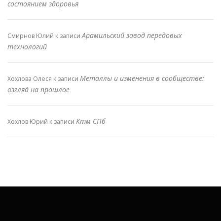
состоянием здоровья
Арамильский завод передовых
Смирнов Юлий
к записи
технологий
Металлы и изменения в сообществе:
Хохлова Олеся
к записи
взгляд на прошлое
Ктм СПб
Хохлов Юрий
к записи