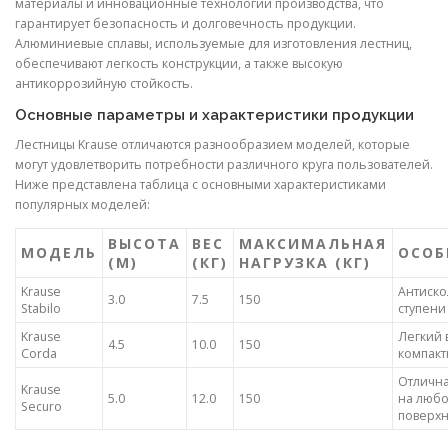
материалы и инновационные технологии производства, что
гарантирует безопасность и долговечность продукции.
Алюминиевые сплавы, используемые для изготовления лестниц,
обеспечивают легкость конструкции, а также высокую
антикоррозийную стойкость.
Основные параметры и характеристики продукции
Лестницы Krause отличаются разнообразием моделей, которые
могут удовлетворить потребности различного круга пользователей.
Ниже представлена таблица с основными характеристиками
популярных моделей:
ВЫСОТА
ВЕС
МАКСИМАЛЬНАЯ
МОДЕЛЬ
ОСОБ
(М)
(КГ)
НАГРУЗКА (КГ)
Krause
Антиск
3.0
7.5
150
Stabilo
ступени
Krause
Легкий 
4.5
10.0
150
Corda
компакт
Отлична
Krause
5.0
12.0
150
на люб
Securo
поверхн