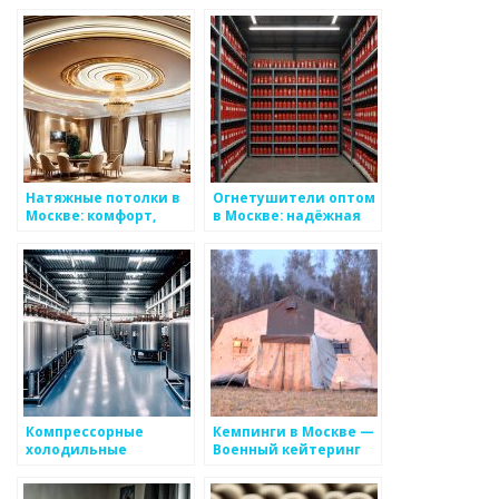
пожарной
сигнализации АПС и
СОУЭ в Москве и РФ,
цена
Натяжные потолки в
Огнетушители оптом
Москве: комфорт,
в Москве: надёжная
стиль и доступность
защита с доставкой
Компрессорные
Кемпинги в Москве —
холодильные
Военный кейтеринг
агрегаты в Москве
«КP125.RU»