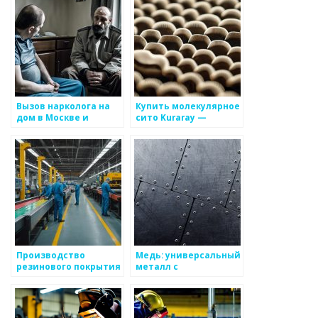
Вызов нарколога на
Купить молекулярное
дом в Москве и
сито Kuraray —
области
лучшая цена и
качество
Производство
Медь: универсальный
резинового покрытия
металл с
для детских и
неограниченными
спортивных
возможностями
площадок по низкой
цене в Москве