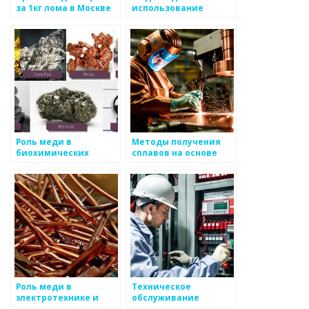
за 1кг лома в Москве
использование
медного проката в
промышленности
Роль меди в
Методы получения
биохимических
сплавов на основе
процессах в почве
меди
Роль меди в
Техническое
электротехнике и
обслуживание
телекоммуникациях
автоматической