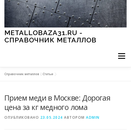
Перейти к содержимому
METALLOBAZA31.RU -
СПРАВОЧНИК МЕТАЛЛОВ
Меню
Справочник металлов
»
Статьи
В ПРОМЫШЛЕННОСТИ
В СТРОИТЕЛЬСТВЕ
Прием меди в Москве: Дорогая
МЕТАЛЛЫ И ОКРУЖАЮЩАЯ СРЕДА
цена за кг медного лома
ОПУБЛИКОВАНО
23.05.2024
АВТОРОМ
ADMIN
ПРИМЕНЕНИЕ МЕТАЛЛОВ