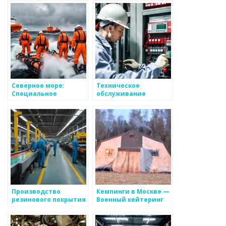
Екатеринбурге с
выгодным ценам
доставкой
МЗБМ
Северное море:
Техническое
Специальное
обслуживание
аварийно
автоматической
спасательное
пожарной
оборудование и
сигнализации АПС и
инструменты для
СОУЭ в Москве и РФ,
судов
цена
Производство
Кемпинги в Москве —
резинового покрытия
Военный кейтеринг
для детских и
«КP125.RU»
спортивных
площадок по низкой