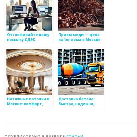
Отслеживайте вашу
Прием меди — цена
посылку СДЭК
за 1кг лома в Москве
бесплатно и без
лишних хлопот
Натяжные потолки в
Доставка бетона:
Москве: комфорт,
быстро, надежно,
стиль и доступность
качественно!
ОПУБЛИКОВАНО В РУБРИКЕ
СТАТЬИ