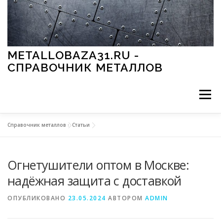
Перейти к содержимому
METALLOBAZA31.RU -
СПРАВОЧНИК МЕТАЛЛОВ
Меню
Справочник металлов
»
Статьи
В ПРОМЫШЛЕННОСТИ
В СТРОИТЕЛЬСТВЕ
Огнетушители оптом в Москве:
МЕТАЛЛЫ И ОКРУЖАЮЩАЯ СРЕДА
надёжная защита с доставкой
ОПУБЛИКОВАНО
23.05.2024
АВТОРОМ
ADMIN
ПРИМЕНЕНИЕ МЕТАЛЛОВ