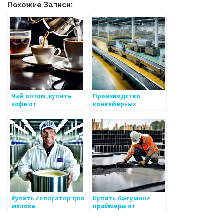
Похожие Записи:
Чай оптом, купить
Производство
кофе от
конвейерных
производителя:
транспортерных лент
доставка по России,
с доставкой по
СНГ
России: надежность и
эффективность
Купить сепаратор для
Купить битумные
молока
праймеры от
электрический в
производителя по