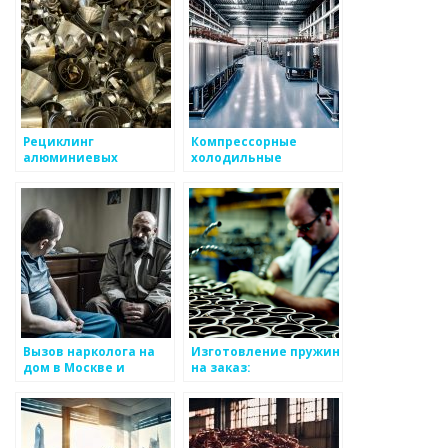
цене в Москве
Рециклинг
Компрессорные
алюминиевых
холодильные
консервных банок:
агрегаты в Москве
сохранение ресурсов
и защита
окружающей среды
Вызов нарколога на
Изготовление пружин
дом в Москве и
на заказ:
области
уникальность и
комфорт