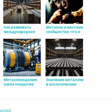
Как развивать
Металлы и местные
международное
сообщества: что о
сотрудничество в
них нужно знать
металловедении
Металлоизделия:
Значение металлов
какое покрытие
в экологических
выбрать?
исследованиях
АЛЛОВ