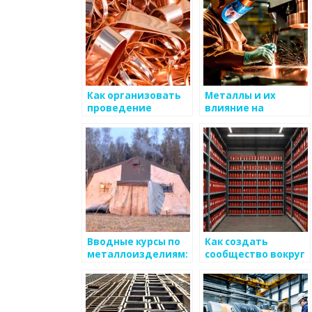
Как организовать
Металлы и их
проведение
влияние на
мероприятий по
формирование
обучению
сообществ
металлоизделиям
Вводные курсы по
Как создать
металлоизделиям:
сообщество вокруг
что нужно знать
металлов
начинающим