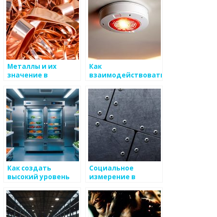
Металлы и их
Как
значение в
взаимодействовать
справедливом
с молодежными
сообществе
инициативами в
металлургии
Как создать
Социальное
высокий уровень
измерение в
доступа для
металлургической
потребления
отрасли
металлоизделий