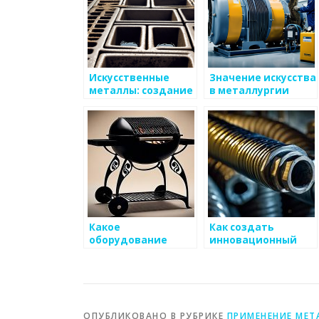
Искусственные
Значение искусства
металлы: создание
в металлургии
и особенности
Какое
Как создать
оборудование
инновационный
необходимо для
проект в
обработки
металлургии
металлоизделий
ОПУБЛИКОВАНО В РУБРИКЕ
ПРИМЕНЕНИЕ МЕТ