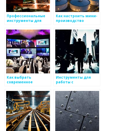
Профессиональные
Как настроить мини-
инструменты для
производство
обработки металлов
металлоизделий
Как выбрать
Инструменты для
современное
работы с
оборудование для
металлоизделиями
обработки металлов