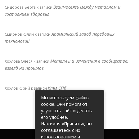
Взаимосвязь между металлом и
Сидорова Берта
к записи
состоянием здоровья
Арамильский завод передовых
Смирнов Юлий
к записи
технологий
Металлы и изменения в сообществе:
Хохлова Олеся
к записи
взгляд на прошлое
Ктм СПб
Хохлов Юрий
к записи
Мы используем файлы
cookie. Они помогают
улучшать сайт и делать
его удобнее.
Нажимая «Принять», вы
соглашаетесь с их
использованием и