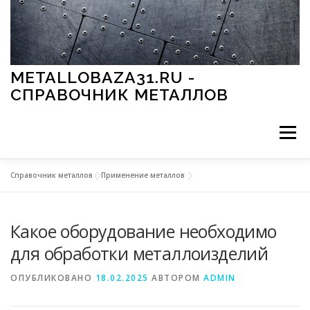
Перейти к содержимому
METALLOBAZA31.RU -
СПРАВОЧНИК МЕТАЛЛОВ
Меню
Справочник металлов
»
Применение металлов
В ПРОМЫШЛЕННОСТИ
В СТРОИТЕЛЬСТВЕ
Какое оборудование необходимо
МЕТАЛЛЫ И ОКРУЖАЮЩАЯ СРЕДА
для обработки металлоизделий
ОПУБЛИКОВАНО
18.02.2025
АВТОРОМ
ADMIN
ПРИМЕНЕНИЕ МЕТАЛЛОВ