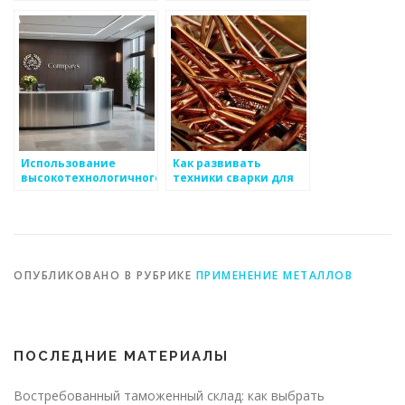
для пескоструйной
обработки металла
обработки
металлоизделий
Использование
Как развивать
высокотехнологичного
техники сварки для
оборудования для
качественных
производства
металлоизделий
металлоизделий
ОПУБЛИКОВАНО В РУБРИКЕ
ПРИМЕНЕНИЕ МЕТАЛЛОВ
ПОСЛЕДНИЕ МАТЕРИАЛЫ
Востребованный таможенный склад: как выбрать