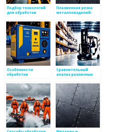
Подбор технологий
Плазменная резка
для обработки
металлоизделий:
крупных
преимущества и
металлоизделий
недостатки
Особенности
Сравнительный
обработки
анализ различных
металлоизделий
методов обработки
металлов
Способы обработки
Металлы и